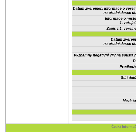
Datum zveřejnění informace o veřej
na úřední desce do
Informace o místě
1. veřejn
Zápis z 1. veřejn
Datum zveřejn
na úřední desce do
Významný negativní vliv na soustav
Te
Prodlouže
Stát do
Mezistá
Česká informač