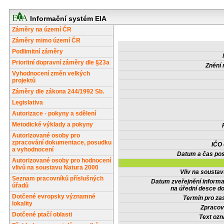
Informační systém EIA
Záměry na území ČR
Záměry mimo území ČR
Podlimitní záměry
Prioritní dopravní záměry dle §23a
Znění 
Vyhodnocení změn velkých
projektů
Záměry dle zákona 244/1992 Sb.
Legislativa
Autorizace - pokyny a sdělení
Metodické výklady a pokyny
Autorizované osoby pro
zpracování dokumentace, posudku
IČO
a vyhodnocení
Datum a čas pos
Autorizované osoby pro hodnocení
vlivů na soustavu Natura 2000
Vliv na sousta
Seznam pracovníků příslušných
Datum zveřejnění inform
úřadů
na úřední desce do
Dotčené evropsky významné
Termín pro zas
lokality
Zpracov
Dotčené ptačí oblasti
Text oz