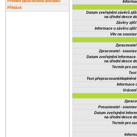
Přehled zpracovatelů posudků
Informa
Přihlásit
Datum zveřejnění závěrů zjiš
na úřední desce do
Závěry zjišť
Informace o závěru zjišť
Vliv na sousta
Zpracovate
Zpracovatel - soustav
Datum zveřejnění informace
na úřední desce do
Termín pro zas
Text
Text přepracované/doplněn
Informace 
Vrácení
Zpraco
Posuzovatel - soustav
Datum zveřejnění infor
na úřední desce do
Termín pro zas
Inform