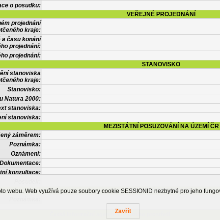
ace o posudku:
VEŘEJNÉ PROJEDNÁNÍ
ném projednání
tčeného kraje:
 a času konání
ého projednání:
ého projednání:
STANOVISKO
ění stanoviska
tčeného kraje:
Stanovisko:
u Natura 2000:
xt stanoviska:
ní stanoviska:
MEZISTÁTNÍ POSUZOVÁNÍ NA ÚZEMÍ ČR
tčený záměrem:
Poznámka:
Oznámení:
Dokumentace:
tní konzultace:
Posudek:
OSTATNÍ INFORMACE
ohoto webu. Web využívá pouze soubory cookie SESSIONID nezbytné pro jeho fung
Poznámka:
Zavřít
Česká informační agentura životního prostředí