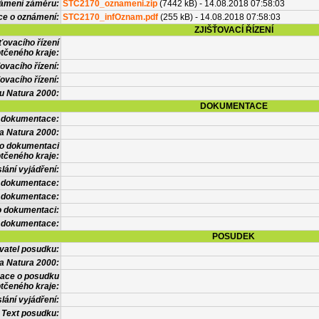
námení záměru:
STC2170_oznameni.zip
(7442 kB) - 14.08.2018 07:58:03
ce o oznámení:
STC2170_infOznam.pdf
(255 kB) - 14.08.2018 07:58:03
ZJIŠŤOVACÍ ŘÍZENÍ
ťovacího řízení
tčeného kraje:
ovacího řízení:
ovacího řízení:
vu Natura 2000:
DOKUMENTACE
l dokumentace:
a Natura 2000:
 o dokumentaci
tčeného kraje:
lání vyjádření:
 dokumentace:
é dokumentace:
o dokumentaci:
 dokumentace:
POSUDEK
vatel posudku:
a Natura 2000:
mace o posudku
tčeného kraje:
lání vyjádření:
Text posudku: