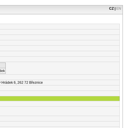
CZ
|
EN
dek
 Hrádek 6, 262 72 Březnice