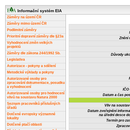
Informační systém EIA
Záměry na území ČR
Záměry mimo území ČR
Podlimitní záměry
Prioritní dopravní záměry dle §23a
Znění 
Vyhodnocení změn velkých
projektů
Záměry dle zákona 244/1992 Sb.
Důvody uko
Legislativa
Autorizace - pokyny a sdělení
Metodické výklady a pokyny
Autorizované osoby pro
zpracování dokumentace, posudku
a vyhodnocení
IČO
Autorizované osoby pro hodnocení
Datum a čas pos
vlivů na soustavu Natura 2000
Seznam pracovníků příslušných
Vliv na sousta
úřadů
Datum zveřejnění inform
Dotčené evropsky významné
na úřední desce do
lokality
Termín pro zas
Dotčené ptačí oblasti
Zpracov