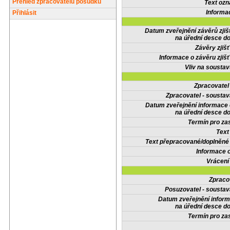
Přehled zpracovatelů posudků
Text oz
Informa
Přihlásit
Datum zveřejnění závěrů zjiš
na úřední desce do
Závěry zjišť
Informace o závěru zjišť
Vliv na sousta
Zpracovate
Zpracovatel - soustav
Datum zveřejnění informace
na úřední desce do
Termín pro zas
Text
Text přepracované/doplněn
Informace 
Vrácení
Zpraco
Posuzovatel - soustav
Datum zveřejnění infor
na úřední desce do
Termín pro zas