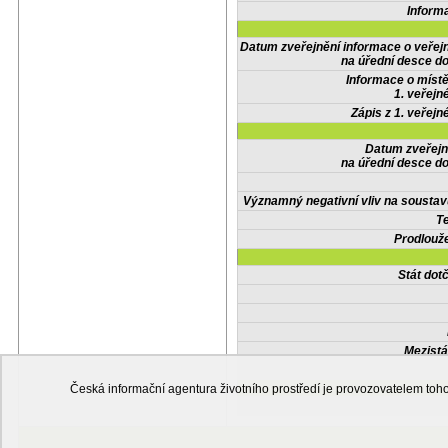
Inform
Datum zveřejnění informace o veřej
na úřední desce do
Informace o místě
1. veřejn
Zápis z 1. veřejn
Datum zveřejn
na úřední desce do
Významný negativní vliv na soustav
Te
Prodlouže
Stát do
Mezistá
Česká informační agentura životního prostředí je provozovatelem t