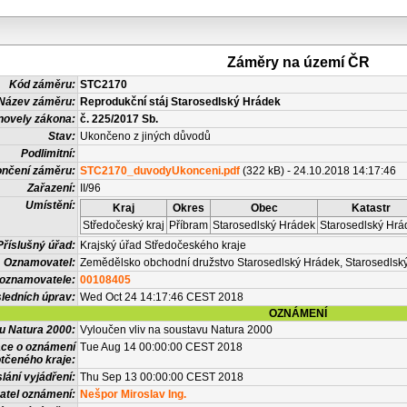
Záměry na území ČR
Kód záměru:
STC2170
Název záměru:
Reprodukční stáj Starosedlský Hrádek
novely zákona:
č. 225/2017 Sb.
Stav:
Ukončeno z jiných důvodů
Podlimitní:
nčení záměru:
STC2170_duvodyUkonceni.pdf
(322 kB) - 24.10.2018 14:17:46
Zařazení:
II/96
Umístění:
Kraj
Okres
Obec
Katastr
Středočeský kraj
Příbram
Starosedlský Hrádek
Starosedlský Hrá
Příslušný úřad:
Krajský úřad Středočeského kraje
Oznamovatel:
Zemědělsko obchodní družstvo Starosedlský Hrádek, Starosedlský
 oznamovatele:
00108405
ledních úprav:
Wed Oct 24 14:17:46 CEST 2018
OZNÁMENÍ
vu Natura 2000:
Vyloučen vliv na soustavu Natura 2000
ace o oznámení
Tue Aug 14 00:00:00 CEST 2018
tčeného kraje:
lání vyjádření:
Thu Sep 13 00:00:00 CEST 2018
atel oznámení:
Nešpor Miroslav Ing.