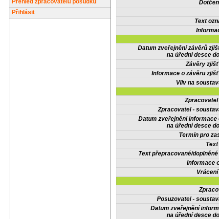
Přehled zpracovatelů posudků
Dotčené
Přihlásit
Text oz
Informa
Datum zveřejnění závěrů zjiš
na úřední desce do
Závěry zjišť
Informace o závěru zjišť
Vliv na sousta
Zpracovate
Zpracovatel - soustav
Datum zveřejnění informace
na úřední desce do
Termín pro zas
Text
Text přepracované/doplněn
Informace 
Vrácení
Zpraco
Posuzovatel - soustav
Datum zveřejnění infor
na úřední desce do