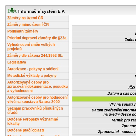
Informační systém EIA
Záměry na území ČR
Záměry mimo území ČR
Podlimitní záměry
Prioritní dopravní záměry dle §23a
Znění 
Vyhodnocení změn velkých
projektů
Záměry dle zákona 244/1992 Sb.
Legislativa
Autorizace - pokyny a sdělení
Metodické výklady a pokyny
Autorizované osoby pro
zpracování dokumentace, posudku
IČO
a vyhodnocení
Datum a čas pos
Autorizované osoby pro hodnocení
vlivů na soustavu Natura 2000
Vliv na sousta
Seznam pracovníků příslušných
Datum zveřejnění inform
úřadů
na úřední desce do
Dotčené evropsky významné
Termín pro zas
lokality
Zpracov
Dotčené ptačí oblasti
Zpracovatel - soustav