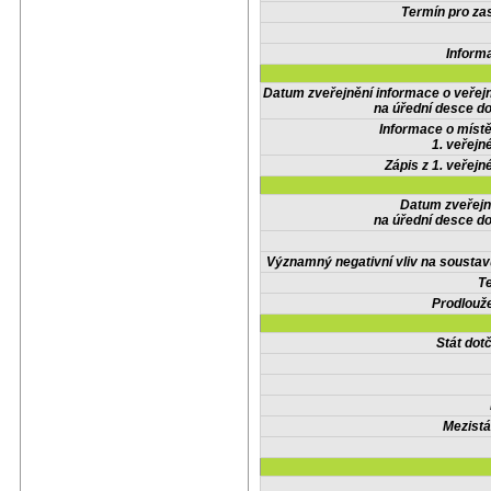
Termín pro zas
Inform
Datum zveřejnění informace o veřej
na úřední desce do
Informace o místě
1. veřejn
Zápis z 1. veřejn
Datum zveřejn
na úřední desce do
Významný negativní vliv na soustav
Te
Prodlouže
Stát do
Mezistá