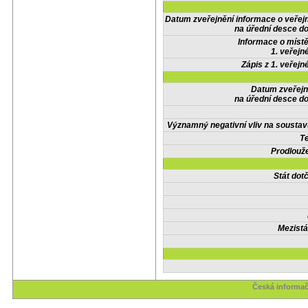
Datum zveřejnění informace o veřej
na úřední desce do
Informace o místě
1. veřejn
Zápis z 1. veřejn
Datum zveřejn
na úřední desce do
Významný negativní vliv na soustav
Te
Prodlouže
Stát do
Mezistá
Česká informač