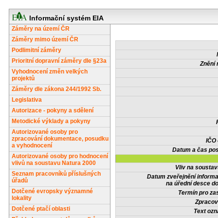
Informační systém EIA
Záměry na území ČR
Záměry mimo území ČR
Podlimitní záměry
Prioritní dopravní záměry dle §23a
Znění 
Vyhodnocení změn velkých
projektů
Záměry dle zákona 244/1992 Sb.
Legislativa
Autorizace - pokyny a sdělení
Metodické výklady a pokyny
Autorizované osoby pro
zpracování dokumentace, posudku
IČO
a vyhodnocení
Datum a čas pos
Autorizované osoby pro hodnocení
vlivů na soustavu Natura 2000
Vliv na sousta
Seznam pracovníků příslušných
Datum zveřejnění inform
úřadů
na úřední desce do
Dotčené evropsky významné
Termín pro zas
lokality
Zpracov
Dotčené ptačí oblasti
Text oz