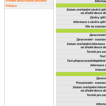
Přehled zpracovatelů posudků
Informa
Přihlásit
Datum zveřejnění závěrů zjiš
na úřední desce do
Závěry zjišť
Informace o závěru zjišť
Vliv na sousta
Zpracovate
Zpracovatel - soustav
Datum zveřejnění informace
na úřední desce do
Termín pro zas
Text
Text přepracované/doplněn
Informace 
Vrácení
Zpraco
Posuzovatel - soustav
Datum zveřejnění infor
na úřední desce do
Termín pro zas
Inform