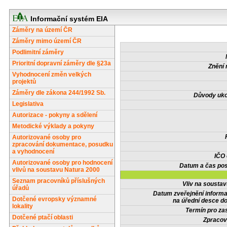
Informační systém EIA
Záměry na území ČR
Záměry mimo území ČR
Podlimitní záměry
Prioritní dopravní záměry dle §23a
Znění 
Vyhodnocení změn velkých
projektů
Záměry dle zákona 244/1992 Sb.
Důvody uko
Legislativa
Autorizace - pokyny a sdělení
Metodické výklady a pokyny
Autorizované osoby pro
zpracování dokumentace, posudku
a vyhodnocení
IČO
Autorizované osoby pro hodnocení
Datum a čas pos
vlivů na soustavu Natura 2000
Seznam pracovníků příslušných
Vliv na sousta
úřadů
Datum zveřejnění inform
Dotčené evropsky významné
na úřední desce do
lokality
Termín pro zas
Dotčené ptačí oblasti
Zpracov