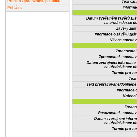
Přehled zpracovatelů posudků
Text oz
Informa
Přihlásit
Datum zveřejnění závěrů zjiš
na úřední desce do
Závěry zjišť
Informace o závěru zjišť
Vliv na sousta
Zpracovate
Zpracovatel - soustav
Datum zveřejnění informace
na úřední desce do
Termín pro zas
Text
Text přepracované/doplněn
Informace 
Vrácení
Zpraco
Posuzovatel - soustav
Datum zveřejnění infor
na úřední desce do
Termín pro zas