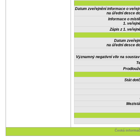
Datum zveřejnění informace o veřej
na úřední desce do
Informace o místě
1. veřejn
Zápis z 1. veřejn
Datum zveřejn
na úřední desce do
Významný negativní vliv na soustav
Te
Prodlouže
Stát do
Mezistá
Česká informač