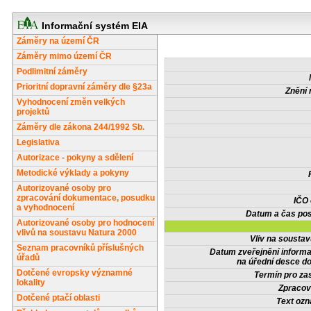
Informační systém EIA
Záměry na území ČR
Záměry mimo území ČR
Podlimitní záměry
Prioritní dopravní záměry dle §23a
Znění 
Vyhodnocení změn velkých
projektů
Záměry dle zákona 244/1992 Sb.
Legislativa
Autorizace - pokyny a sdělení
Metodické výklady a pokyny
Autorizované osoby pro
zpracování dokumentace, posudku
IČO
a vyhodnocení
Datum a čas pos
Autorizované osoby pro hodnocení
vlivů na soustavu Natura 2000
Vliv na sousta
Seznam pracovníků příslušných
Datum zveřejnění inform
úřadů
na úřední desce do
Dotčené evropsky významné
Termín pro zas
lokality
Zpracov
Dotčené ptačí oblasti
Text oz