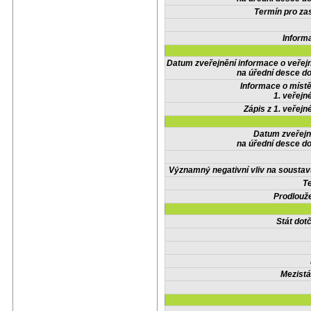
Termín pro zas
Inform
Datum zveřejnění informace o veřej
na úřední desce do
Informace o místě
1. veřejn
Zápis z 1. veřejn
Datum zveřejn
na úřední desce do
Významný negativní vliv na soustav
Te
Prodlouže
Stát do
Mezistá