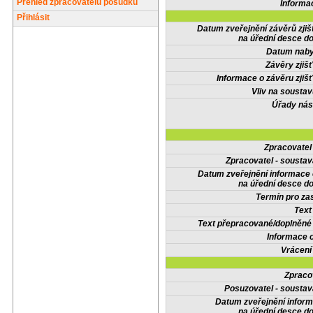
Přehled zpracovatelů posudků
Informa
Přihlásit
Datum zveřejnění závěrů zjiš
na úřední desce do
Datum nabyt
Závěry zjišť
Informace o závěru zjišť
Vliv na sousta
Úřady nás
Zpracovate
Zpracovatel - soustav
Datum zveřejnění informace
na úřední desce do
Termín pro zas
Text
Text přepracované/doplněn
Informace 
Vrácení
Zpraco
Posuzovatel - soustav
Datum zveřejnění infor
na úřední desce do