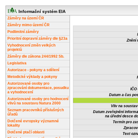
Informační systém EIA
Záměry na území ČR
Záměry mimo území ČR
Podlimitní záměry
Prioritní dopravní záměry dle §23a
Znění 
Vyhodnocení změn velkých
projektů
Záměry dle zákona 244/1992 Sb.
Legislativa
Autorizace - pokyny a sdělení
Metodické výklady a pokyny
Autorizované osoby pro
zpracování dokumentace, posudku
IČO
a vyhodnocení
Datum a čas pos
Autorizované osoby pro hodnocení
vlivů na soustavu Natura 2000
Vliv na sousta
Seznam pracovníků příslušných
Datum zveřejnění inform
úřadů
na úřední desce do
Dotčené evropsky významné
Termín pro zas
lokality
Zpracov
Dotčené ptačí oblasti
Text oz