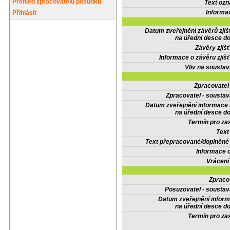
Přehled zpracovatelů posudků
Text oz
Informa
Přihlásit
Datum zveřejnění závěrů zjiš
na úřední desce do
Závěry zjišť
Informace o závěru zjišť
Vliv na sousta
Zpracovate
Zpracovatel - soustav
Datum zveřejnění informace
na úřední desce do
Termín pro zas
Text
Text přepracované/doplněn
Informace 
Vrácení
Zpraco
Posuzovatel - soustav
Datum zveřejnění infor
na úřední desce do
Termín pro zas