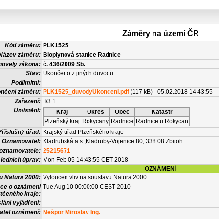
Záměry na území ČR
Kód záměru:
PLK1525
Název záměru:
Bioplynová stanice Radnice
novely zákona:
č. 436/2009 Sb.
Stav:
Ukončeno z jiných důvodů
Podlimitní:
nčení záměru:
PLK1525_duvodyUkonceni.pdf
(117 kB) - 05.02.2018 14:43:55
Zařazení:
II/3.1
Umístění:
Kraj
Okres
Obec
Katastr
Plzeňský kraj
Rokycany
Radnice
Radnice u Rokycan
Příslušný úřad:
Krajský úřad Plzeňského kraje
Oznamovatel:
Kladrubská a.s.,Kladruby-Vojenice 80, 338 08 Zbiroh
 oznamovatele:
25215671
ledních úprav:
Mon Feb 05 14:43:55 CET 2018
OZNÁMENÍ
vu Natura 2000:
Vyloučen vliv na soustavu Natura 2000
ace o oznámení
Tue Aug 10 00:00:00 CEST 2010
tčeného kraje:
lání vyjádření:
atel oznámení:
Nešpor Miroslav Ing.