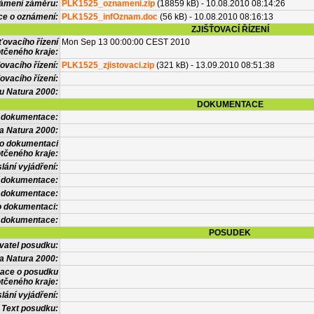
námení záměru:
PLK1525_oznameni.zip
(18859 kB) - 10.08.2010 08:14:26
ce o oznámení:
PLK1525_infOznam.doc
(56 kB) - 10.08.2010 08:16:13
ZJIŠŤOVACÍ ŘÍZENÍ
ťovacího řízení
Mon Sep 13 00:00:00 CEST 2010
tčeného kraje:
ovacího řízení:
PLK1525_zjistovaci.zip
(321 kB) - 13.09.2010 08:51:38
ovacího řízení:
vu Natura 2000:
DOKUMENTACE
l dokumentace:
a Natura 2000:
 o dokumentaci
tčeného kraje:
lání vyjádření:
 dokumentace:
é dokumentace:
o dokumentaci:
 dokumentace:
POSUDEK
vatel posudku:
a Natura 2000:
mace o posudku
tčeného kraje:
lání vyjádření:
Text posudku: