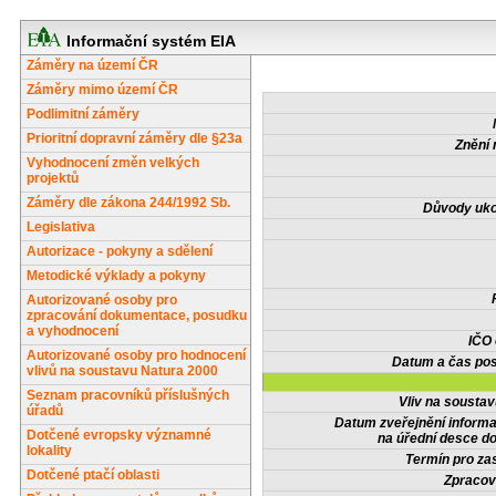
Informační systém EIA
Záměry na území ČR
Záměry mimo území ČR
Podlimitní záměry
Prioritní dopravní záměry dle §23a
Znění 
Vyhodnocení změn velkých
projektů
Záměry dle zákona 244/1992 Sb.
Důvody uko
Legislativa
Autorizace - pokyny a sdělení
Metodické výklady a pokyny
Autorizované osoby pro
zpracování dokumentace, posudku
a vyhodnocení
IČO
Autorizované osoby pro hodnocení
Datum a čas pos
vlivů na soustavu Natura 2000
Seznam pracovníků příslušných
Vliv na sousta
úřadů
Datum zveřejnění inform
Dotčené evropsky významné
na úřední desce do
lokality
Termín pro zas
Dotčené ptačí oblasti
Zpracov