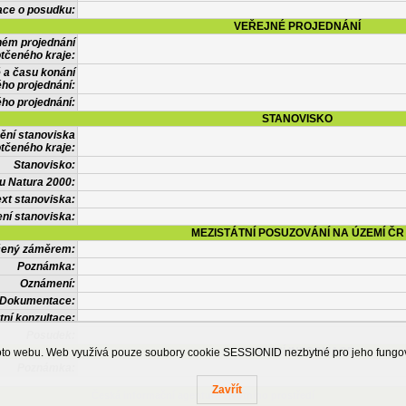
ace o posudku:
VEŘEJNÉ PROJEDNÁNÍ
ném projednání
tčeného kraje:
 a času konání
ého projednání:
ého projednání:
STANOVISKO
ění stanoviska
tčeného kraje:
Stanovisko:
u Natura 2000:
xt stanoviska:
ní stanoviska:
MEZISTÁTNÍ POSUZOVÁNÍ NA ÚZEMÍ ČR
tčený záměrem:
Poznámka:
Oznámení:
Dokumentace:
tní konzultace:
Posudek:
OSTATNÍ INFORMACE
ohoto webu. Web využívá pouze soubory cookie SESSIONID nezbytné pro jeho fung
Poznámka:
Zavřít
Česká informační agentura životního prostředí