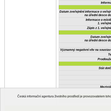
Inform
Datum zveřejnění informace o veřej
na úřední desce do
Informace o místě
1. veřejn
Zápis z 1. veřejn
Datum zveřejn
na úřední desce do
Významný negativní vliv na soustav
Te
Prodlouže
Stát do
Mezistá
Česká informační agentura životního prostředí je provozovatelem t