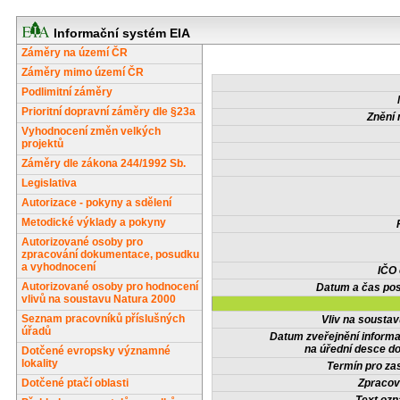
Informační systém EIA
Záměry na území ČR
Záměry mimo území ČR
Podlimitní záměry
Prioritní dopravní záměry dle §23a
Znění 
Vyhodnocení změn velkých
projektů
Záměry dle zákona 244/1992 Sb.
Legislativa
Autorizace - pokyny a sdělení
Metodické výklady a pokyny
Autorizované osoby pro
zpracování dokumentace, posudku
a vyhodnocení
IČO
Autorizované osoby pro hodnocení
Datum a čas pos
vlivů na soustavu Natura 2000
Seznam pracovníků příslušných
Vliv na sousta
úřadů
Datum zveřejnění inform
na úřední desce do
Dotčené evropsky významné
lokality
Termín pro zas
Dotčené ptačí oblasti
Zpracov