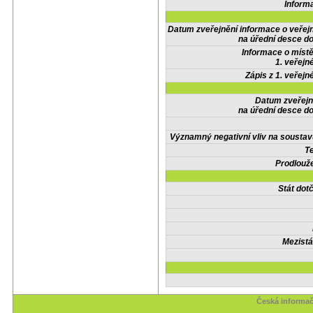
Inform
Datum zveřejnění informace o veřej
na úřední desce do
Informace o místě
1. veřejn
Zápis z 1. veřejn
Datum zveřejn
na úřední desce do
Významný negativní vliv na soustav
Te
Prodlouže
Stát do
Mezistá
Česká informač