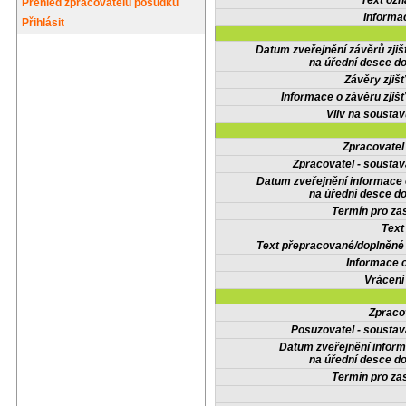
Text oz
Přehled zpracovatelů posudků
Informa
Přihlásit
Datum zveřejnění závěrů zjiš
na úřední desce do
Závěry zjišť
Informace o závěru zjišť
Vliv na sousta
Zpracovate
Zpracovatel - soustav
Datum zveřejnění informace
na úřední desce do
Termín pro zas
Text
Text přepracované/doplněn
Informace 
Vrácení
Zpraco
Posuzovatel - soustav
Datum zveřejnění infor
na úřední desce do
Termín pro zas