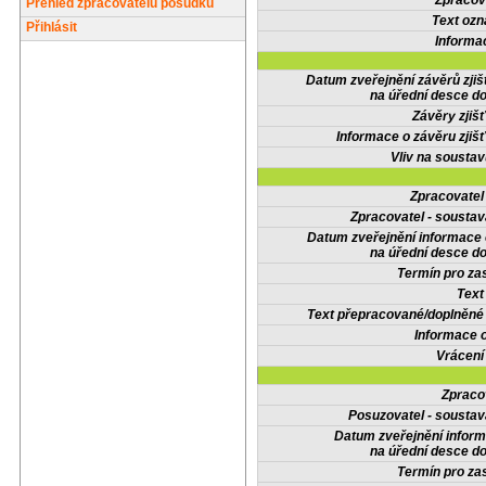
Zpracov
Přehled zpracovatelů posudků
Text oz
Přihlásit
Informa
Datum zveřejnění závěrů zjiš
na úřední desce do
Závěry zjišť
Informace o závěru zjišť
Vliv na sousta
Zpracovate
Zpracovatel - soustav
Datum zveřejnění informace
na úřední desce do
Termín pro zas
Text
Text přepracované/doplněn
Informace 
Vrácení
Zpraco
Posuzovatel - soustav
Datum zveřejnění infor
na úřední desce do
Termín pro zas