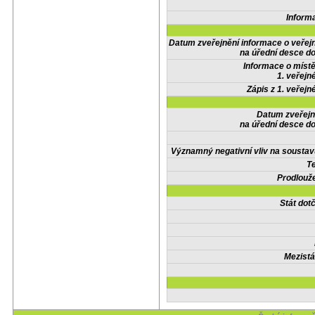
Inform
Datum zveřejnění informace o veřej
na úřední desce do
Informace o místě
1. veřejn
Zápis z 1. veřejn
Datum zveřejn
na úřední desce do
Významný negativní vliv na soustav
Te
Prodlouže
Stát do
Mezistá