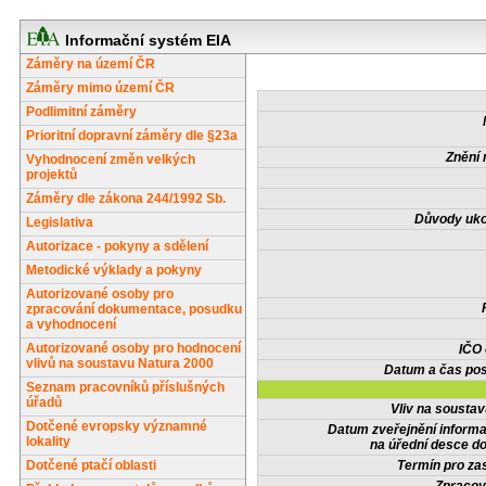
Informační systém EIA
Záměry na území ČR
Záměry mimo území ČR
Podlimitní záměry
Prioritní dopravní záměry dle §23a
Znění 
Vyhodnocení změn velkých
projektů
Záměry dle zákona 244/1992 Sb.
Důvody uko
Legislativa
Autorizace - pokyny a sdělení
Metodické výklady a pokyny
Autorizované osoby pro
zpracování dokumentace, posudku
a vyhodnocení
Autorizované osoby pro hodnocení
IČO
vlivů na soustavu Natura 2000
Datum a čas pos
Seznam pracovníků příslušných
úřadů
Vliv na sousta
Dotčené evropsky významné
Datum zveřejnění inform
lokality
na úřední desce do
Dotčené ptačí oblasti
Termín pro zas