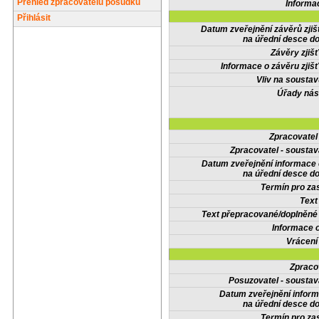
Přehled zpracovatelů posudků
Informa
Přihlásit
Datum zveřejnění závěrů zjiš
na úřední desce do
Závěry zjišť
Informace o závěru zjišť
Vliv na sousta
Úřady nás
Zpracovate
Zpracovatel - soustav
Datum zveřejnění informace
na úřední desce do
Termín pro zas
Text
Text přepracované/doplněn
Informace 
Vrácení
Zpraco
Posuzovatel - soustav
Datum zveřejnění infor
na úřední desce do
Termín pro zas