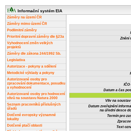
Informační systém EIA
Záměry na území ČR
Záměry mimo území ČR
Podlimitní záměry
Prioritní dopravní záměry dle §23a
Znění 
Vyhodnocení změn velkých
projektů
Záměry dle zákona 244/1992 Sb.
Legislativa
Autorizace - pokyny a sdělení
Metodické výklady a pokyny
Autorizované osoby pro
zpracování dokumentace, posudku
IČO
a vyhodnocení
Datum a čas pos
Autorizované osoby pro hodnocení
vlivů na soustavu Natura 2000
Vliv na sousta
Seznam pracovníků příslušných
Datum zveřejnění inform
úřadů
na úřední desce do
Dotčené evropsky významné
Termín pro zas
lokality
Zpracov
Dotčené ptačí oblasti
Text oz