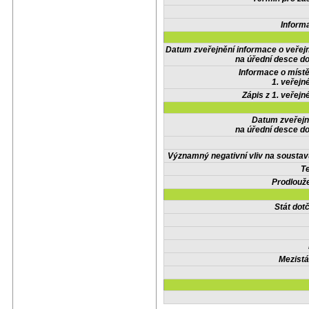
Inform
Datum zveřejnění informace o veřej
na úřední desce do
Informace o místě
1. veřejn
Zápis z 1. veřejn
Datum zveřejn
na úřední desce do
Významný negativní vliv na soustav
Te
Prodlouže
Stát do
Mezistá