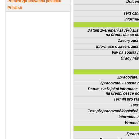
Přehled zpracovatelů posudků
Dotčené
Přihlásit
Text oz
Informa
Datum zveřejnění závěrů zjiš
na úřední desce do
Závěry zjišť
Informace o závěru zjišť
Vliv na sousta
Úřady nás
Zpracovate
Zpracovatel - soustav
Datum zveřejnění informace
na úřední desce do
Termín pro zas
Text
Text přepracované/doplněn
Informace 
Vrácení
Zpraco