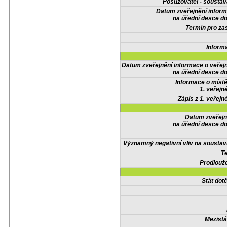
Posuzovatel - soustav
Datum zveřejnění infor
na úřední desce do
Termín pro zas
Inform
Datum zveřejnění informace o veřej
na úřední desce do
Informace o místě
1. veřejn
Zápis z 1. veřejn
Datum zveřejn
na úřední desce do
Významný negativní vliv na soustav
Te
Prodlouže
Stát do
Mezistá