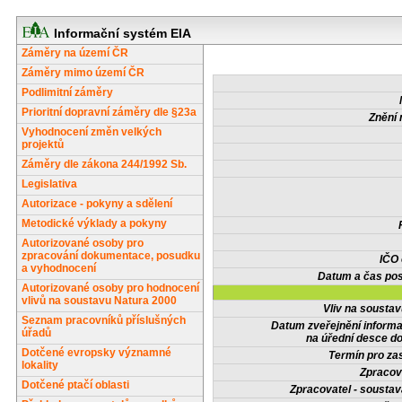
Informační systém EIA
Záměry na území ČR
Záměry mimo území ČR
Podlimitní záměry
Prioritní dopravní záměry dle §23a
Znění 
Vyhodnocení změn velkých
projektů
Záměry dle zákona 244/1992 Sb.
Legislativa
Autorizace - pokyny a sdělení
Metodické výklady a pokyny
Autorizované osoby pro
zpracování dokumentace, posudku
IČO
a vyhodnocení
Datum a čas pos
Autorizované osoby pro hodnocení
vlivů na soustavu Natura 2000
Vliv na sousta
Seznam pracovníků příslušných
Datum zveřejnění inform
úřadů
na úřední desce do
Dotčené evropsky významné
Termín pro zas
lokality
Zpracov
Dotčené ptačí oblasti
Zpracovatel - soustav