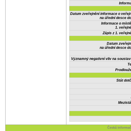
Inform
Datum zveřejnění informace o veřej
na úřední desce do
Informace o místě
1. veřejn
Zápis z 1. veřejn
Datum zveřejn
na úřední desce do
Významný negativní vliv na soustav
Te
Prodlouže
Stát do
Mezistá
Česká informač