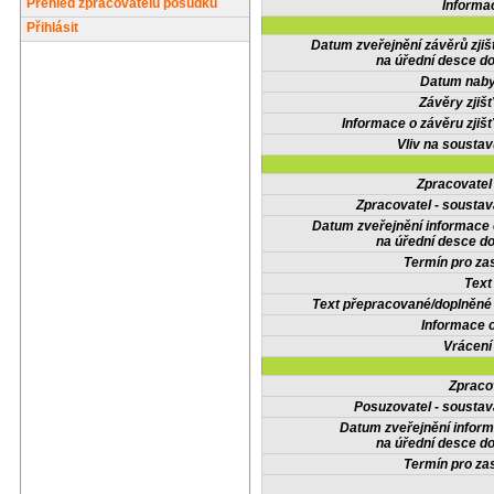
Přehled zpracovatelů posudků
Informa
Přihlásit
Datum zveřejnění závěrů zjiš
na úřední desce do
Datum nabyt
Závěry zjišť
Informace o závěru zjišť
Vliv na sousta
Zpracovate
Zpracovatel - soustav
Datum zveřejnění informace
na úřední desce do
Termín pro zas
Text
Text přepracované/doplněn
Informace 
Vrácení
Zpraco
Posuzovatel - soustav
Datum zveřejnění infor
na úřední desce do
Termín pro zas