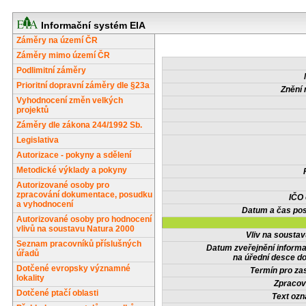
Informační systém EIA
Záměry na území ČR
Záměry mimo území ČR
Podlimitní záměry
Prioritní dopravní záměry dle §23a
Znění 
Vyhodnocení změn velkých
projektů
Záměry dle zákona 244/1992 Sb.
Legislativa
Autorizace - pokyny a sdělení
Metodické výklady a pokyny
Autorizované osoby pro
zpracování dokumentace, posudku
IČO
a vyhodnocení
Datum a čas pos
Autorizované osoby pro hodnocení
vlivů na soustavu Natura 2000
Vliv na sousta
Seznam pracovníků příslušných
Datum zveřejnění inform
úřadů
na úřední desce do
Dotčené evropsky významné
Termín pro zas
lokality
Zpracov
Dotčené ptačí oblasti
Text oz