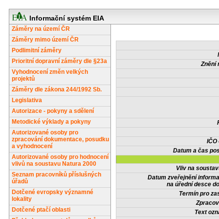
Informační systém EIA
Záměry na území ČR
Záměry mimo území ČR
Podlimitní záměry
Prioritní dopravní záměry dle §23a
Znění 
Vyhodnocení změn velkých
projektů
Záměry dle zákona 244/1992 Sb.
Legislativa
Autorizace - pokyny a sdělení
Metodické výklady a pokyny
Autorizované osoby pro
zpracování dokumentace, posudku
IČO
a vyhodnocení
Datum a čas pos
Autorizované osoby pro hodnocení
vlivů na soustavu Natura 2000
Vliv na sousta
Seznam pracovníků příslušných
Datum zveřejnění inform
úřadů
na úřední desce do
Dotčené evropsky významné
Termín pro zas
lokality
Zpracov
Dotčené ptačí oblasti
Text oz