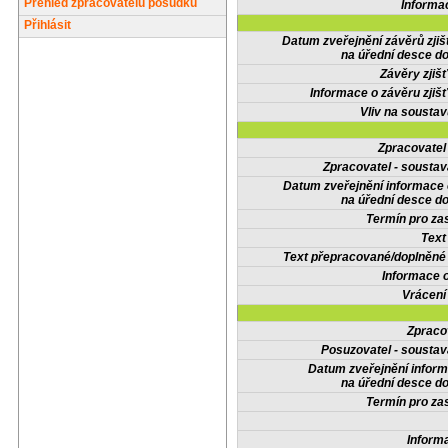
Přehled zpracovatelů posudků
Informa
Přihlásit
Datum zveřejnění závěrů zjiš
na úřední desce do
Závěry zjišť
Informace o závěru zjišť
Vliv na sousta
Zpracovate
Zpracovatel - soustav
Datum zveřejnění informace
na úřední desce do
Termín pro zas
Text
Text přepracované/doplněn
Informace 
Vrácení
Zpraco
Posuzovatel - soustav
Datum zveřejnění infor
na úřední desce do
Termín pro zas
Inform