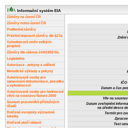
Informační systém EIA
Záměry na území ČR
Záměry mimo území ČR
Podlimitní záměry
Prioritní dopravní záměry dle §23a
Znění 
Vyhodnocení změn velkých
projektů
Záměry dle zákona 244/1992 Sb.
Legislativa
Autorizace - pokyny a sdělení
Metodické výklady a pokyny
Autorizované osoby pro
zpracování dokumentace, posudku
IČO
a vyhodnocení
Datum a čas pos
Autorizované osoby pro hodnocení
vlivů na soustavu Natura 2000
Vliv na sousta
Seznam pracovníků příslušných
Datum zveřejnění inform
úřadů
na úřední desce do
Dotčené evropsky významné
Termín pro zas
lokality
Zpracov
Dotčené ptačí oblasti
Text oz