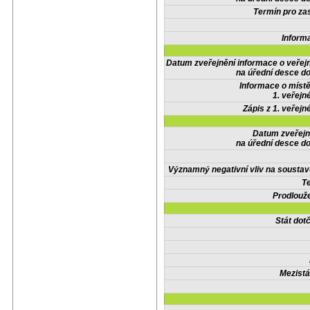
Termín pro zas
Inform
Datum zveřejnění informace o veřej
na úřední desce do
Informace o místě
1. veřejn
Zápis z 1. veřejn
Datum zveřejn
na úřední desce do
Významný negativní vliv na soustav
Te
Prodlouže
Stát do
Mezistá