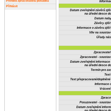
Přehled zpracovatelů posudků
Informa
Přihlásit
Datum zveřejnění závěrů zjiš
na úřední desce do
Datum nabyt
Závěry zjišť
Informace o závěru zjišť
Vliv na sousta
Úřady nás
Zpracovate
Zpracovatel - soustav
Datum zveřejnění informace
na úřední desce do
Termín pro zas
Text
Text přepracované/doplněn
Informace 
Vrácení
Zpraco
Posuzovatel - soustav
Datum zveřejnění infor
na úřední desce do