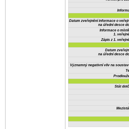
Inform
Datum zveřejnění informace o veřej
na úřední desce do
Informace o místě
1. veřejn
Zápis z 1. veřejn
Datum zveřejn
na úřední desce do
Významný negativní vliv na soustav
Te
Prodlouže
Stát do
Mezistá