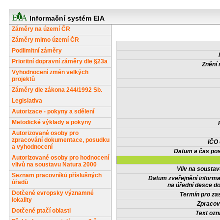
Informační systém EIA
Záměry na území ČR
Záměry mimo území ČR
Podlimitní záměry
Prioritní dopravní záměry dle §23a
Znění 
Vyhodnocení změn velkých
projektů
Záměry dle zákona 244/1992 Sb.
Legislativa
Autorizace - pokyny a sdělení
Metodické výklady a pokyny
Autorizované osoby pro
zpracování dokumentace, posudku
IČO
a vyhodnocení
Datum a čas pos
Autorizované osoby pro hodnocení
vlivů na soustavu Natura 2000
Vliv na sousta
Seznam pracovníků příslušných
Datum zveřejnění inform
úřadů
na úřední desce do
Dotčené evropsky významné
Termín pro zas
lokality
Zpracov
Dotčené ptačí oblasti
Text oz