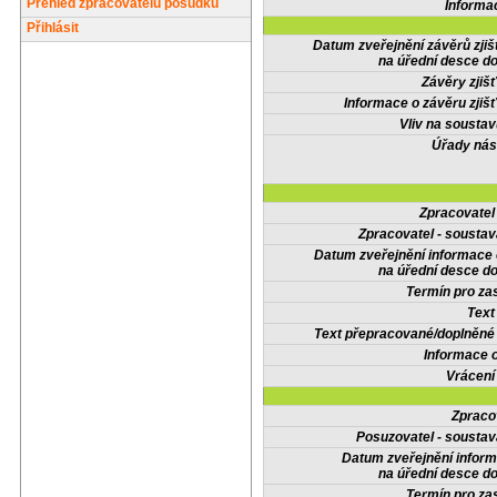
Přehled zpracovatelů posudků
Informa
Přihlásit
Datum zveřejnění závěrů zjiš
na úřední desce do
Závěry zjišť
Informace o závěru zjišť
Vliv na sousta
Úřady nás
Zpracovate
Zpracovatel - soustav
Datum zveřejnění informace
na úřední desce do
Termín pro zas
Text
Text přepracované/doplněn
Informace 
Vrácení
Zpraco
Posuzovatel - soustav
Datum zveřejnění infor
na úřední desce do
Termín pro zas