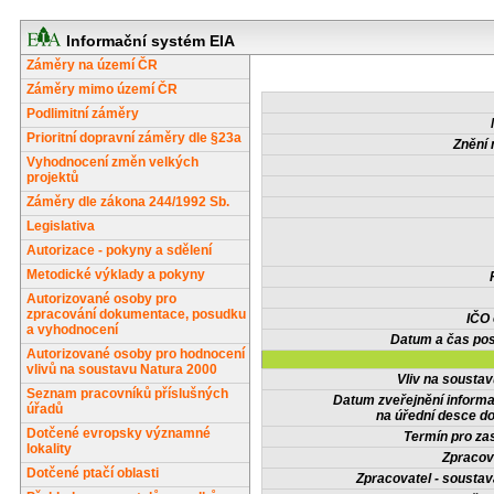
Informační systém EIA
Záměry na území ČR
Záměry mimo území ČR
Podlimitní záměry
Prioritní dopravní záměry dle §23a
Znění 
Vyhodnocení změn velkých
projektů
Záměry dle zákona 244/1992 Sb.
Legislativa
Autorizace - pokyny a sdělení
Metodické výklady a pokyny
Autorizované osoby pro
zpracování dokumentace, posudku
IČO
a vyhodnocení
Datum a čas pos
Autorizované osoby pro hodnocení
vlivů na soustavu Natura 2000
Vliv na sousta
Seznam pracovníků příslušných
Datum zveřejnění inform
úřadů
na úřední desce do
Dotčené evropsky významné
Termín pro zas
lokality
Zpracov
Dotčené ptačí oblasti
Zpracovatel - soustav