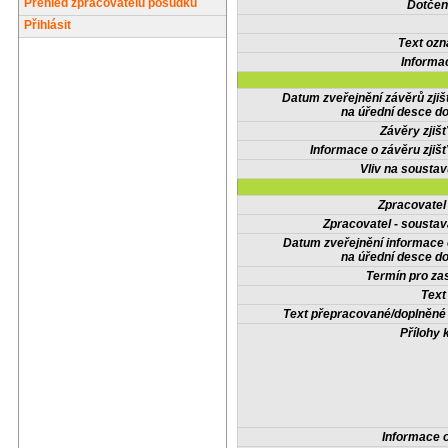
Přehled zpracovatelů posudků
Dotčené
Přihlásit
Text oz
Informa
Datum zveřejnění závěrů zjiš
na úřední desce do
Závěry zjišť
Informace o závěru zjišť
Vliv na sousta
Zpracovate
Zpracovatel - soustav
Datum zveřejnění informace
na úřední desce do
Termín pro zas
Text
Text přepracované/doplněn
Přílohy 
Informace 