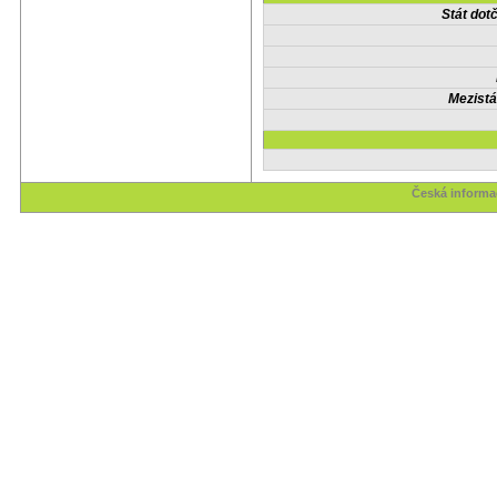
Stát do
Mezistá
Česká informač