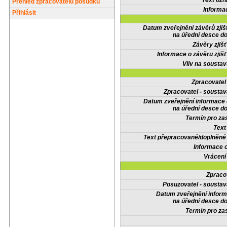
Text oz
Přehled zpracovatelů posudků
Informa
Přihlásit
Datum zveřejnění závěrů zjiš
na úřední desce do
Závěry zjišť
Informace o závěru zjišť
Vliv na sousta
Zpracovate
Zpracovatel - soustav
Datum zveřejnění informace
na úřední desce do
Termín pro zas
Text
Text přepracované/doplněn
Informace 
Vrácení
Zpraco
Posuzovatel - soustav
Datum zveřejnění infor
na úřední desce do
Termín pro zas