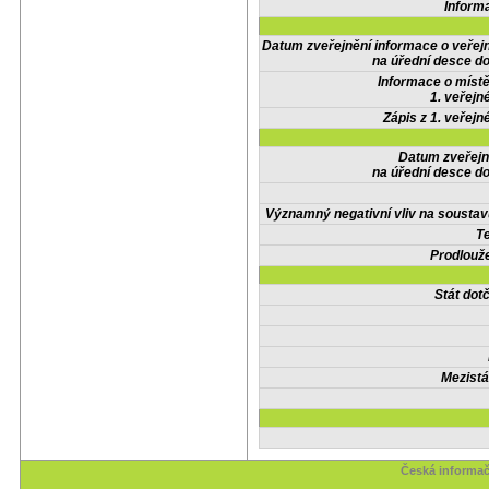
Inform
Datum zveřejnění informace o veřej
na úřední desce do
Informace o místě
1. veřejn
Zápis z 1. veřejn
Datum zveřejn
na úřední desce do
Významný negativní vliv na soustav
Te
Prodlouže
Stát do
Mezistá
Česká informač