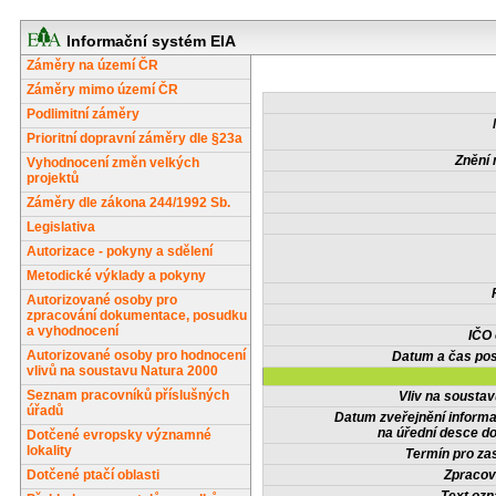
Informační systém EIA
Záměry na území ČR
Záměry mimo území ČR
Podlimitní záměry
Prioritní dopravní záměry dle §23a
Znění 
Vyhodnocení změn velkých
projektů
Záměry dle zákona 244/1992 Sb.
Legislativa
Autorizace - pokyny a sdělení
Metodické výklady a pokyny
Autorizované osoby pro
zpracování dokumentace, posudku
a vyhodnocení
IČO
Autorizované osoby pro hodnocení
Datum a čas pos
vlivů na soustavu Natura 2000
Seznam pracovníků příslušných
Vliv na sousta
úřadů
Datum zveřejnění inform
na úřední desce do
Dotčené evropsky významné
lokality
Termín pro zas
Dotčené ptačí oblasti
Zpracov