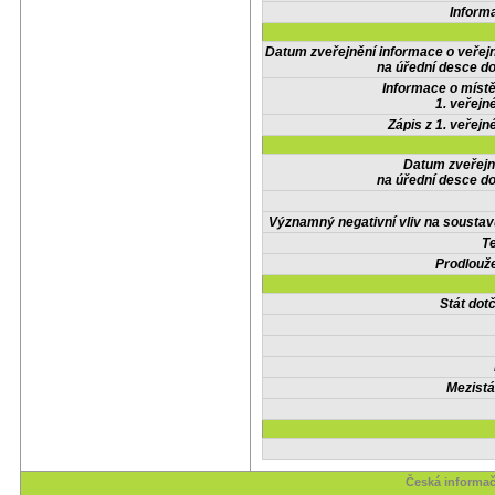
Inform
Datum zveřejnění informace o veřej
na úřední desce do
Informace o místě
1. veřejn
Zápis z 1. veřejn
Datum zveřejn
na úřední desce do
Významný negativní vliv na soustav
Te
Prodlouže
Stát do
Mezistá
Česká informač