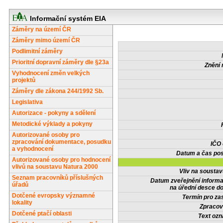
Informační systém EIA
Záměry na území ČR
Záměry mimo území ČR
Podlimitní záměry
Prioritní dopravní záměry dle §23a
Znění 
Vyhodnocení změn velkých
projektů
Záměry dle zákona 244/1992 Sb.
Legislativa
Autorizace - pokyny a sdělení
Metodické výklady a pokyny
Autorizované osoby pro
zpracování dokumentace, posudku
IČO
a vyhodnocení
Datum a čas pos
Autorizované osoby pro hodnocení
vlivů na soustavu Natura 2000
Vliv na sousta
Seznam pracovníků příslušných
Datum zveřejnění inform
úřadů
na úřední desce do
Dotčené evropsky významné
Termín pro zas
lokality
Zpracov
Dotčené ptačí oblasti
Text oz