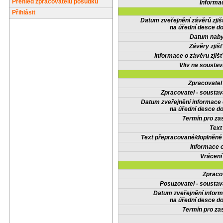
Přehled zpracovatelů posudků
Informa
Přihlásit
Datum zveřejnění závěrů zjiš
na úřední desce do
Datum nabyt
Závěry zjišť
Informace o závěru zjišť
Vliv na sousta
Zpracovate
Zpracovatel - soustav
Datum zveřejnění informace
na úřední desce do
Termín pro zas
Text
Text přepracované/doplněn
Informace 
Vrácení
Zpraco
Posuzovatel - soustav
Datum zveřejnění infor
na úřední desce do
Termín pro zas