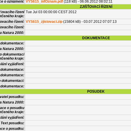
ce o oznámení:
VYS615_infOznam.pdf
(118 kB) - 06.06.2012 08:02:11
ZJIŠŤOVACÍ ŘÍZENÍ
ťovacího řízení
Tue Jul 03 00:00:00 CEST 2012
tčeného kraje:
ovacího řízení:
VYS615_zjistovaci.zip
(15804 kB) - 03.07.2012 07:07:13
ovacího řízení:
vu Natura 2000:
DOKUMENTACE
l dokumentace:
a Natura 2000:
 o dokumentaci
tčeného kraje:
lání vyjádření:
 dokumentace:
é dokumentace:
o dokumentaci:
 dokumentace:
POSUDEK
vatel posudku:
a Natura 2000:
mace o posudku
tčeného kraje:
lání vyjádření:
Text posudku:
ace o posudku: