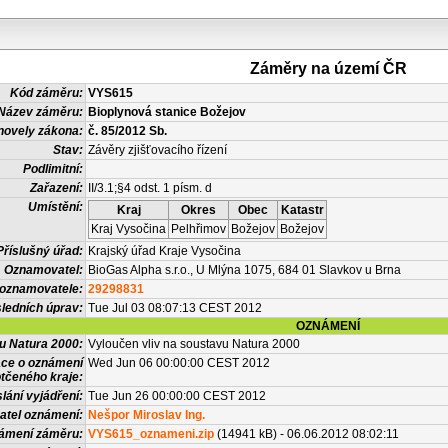
Záměry na území ČR
Kód záměru:
VYS615
Název záměru:
Bioplynová stanice Božejov
novely zákona:
č. 85/2012 Sb.
Stav:
Závěry zjišťovacího řízení
Podlimitní:
Zařazení:
II/3.1;§4 odst. 1 písm. d
Umístění:
Kraj
Okres
Obec
Katastr
Kraj Vysočina
Pelhřimov
Božejov
Božejov
Příslušný úřad:
Krajský úřad Kraje Vysočina
Oznamovatel:
BioGas Alpha s.r.o., U Mlýna 1075, 684 01 Slavkov u Brna
 oznamovatele:
29298831
ledních úprav:
Tue Jul 03 08:07:13 CEST 2012
OZNÁMENÍ
vu Natura 2000:
Vyloučen vliv na soustavu Natura 2000
ace o oznámení
Wed Jun 06 00:00:00 CEST 2012
tčeného kraje:
lání vyjádření:
Tue Jun 26 00:00:00 CEST 2012
atel oznámení:
Nešpor Miroslav Ing.
námení záměru:
VYS615_oznameni.zip
(14941 kB) - 06.06.2012 08:02:11