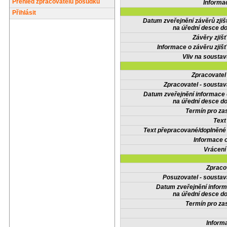
Přehled zpracovatelů posudků
Informa
Přihlásit
Datum zveřejnění závěrů zjiš
na úřední desce do
Závěry zjišť
Informace o závěru zjišť
Vliv na sousta
Zpracovate
Zpracovatel - soustav
Datum zveřejnění informace
na úřední desce do
Termín pro zas
Text
Text přepracované/doplněn
Informace 
Vrácení
Zpraco
Posuzovatel - soustav
Datum zveřejnění infor
na úřední desce do
Termín pro zas
Inform