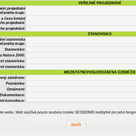
VEŘEJNÉ PROJEDNÁNÍ
ném projednání
tčeného kraje:
 a času konání
ého projednání:
ého projednání:
STANOVISKO
ění stanoviska
tčeného kraje:
Stanovisko:
u Natura 2000:
xt stanoviska:
ní stanoviska:
MEZISTÁTNÍ POSUZOVÁNÍ NA ÚZEMÍ ČR
tčený záměrem:
Poznámka:
Oznámení:
Dokumentace:
tní konzultace:
Posudek:
OSTATNÍ INFORMACE
ohoto webu. Web využívá pouze soubory cookie SESSIONID nezbytné pro jeho fung
Poznámka:
Zavřít
Česká informační agentura životního prostředí