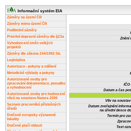
Informační systém EIA
Záměry na území ČR
Záměry mimo území ČR
Podlimitní záměry
Prioritní dopravní záměry dle §23a
Znění 
Vyhodnocení změn velkých
projektů
Záměry dle zákona 244/1992 Sb.
Legislativa
Autorizace - pokyny a sdělení
Metodické výklady a pokyny
Autorizované osoby pro
zpracování dokumentace, posudku
IČO
a vyhodnocení
Datum a čas pos
Autorizované osoby pro hodnocení
vlivů na soustavu Natura 2000
Vliv na sousta
Seznam pracovníků příslušných
Datum zveřejnění inform
úřadů
na úřední desce do
Dotčené evropsky významné
Termín pro zas
lokality
Zpracov
Dotčené ptačí oblasti
Text oz