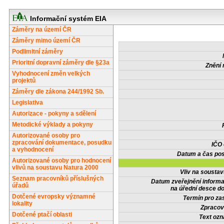
Informační systém EIA
Záměry na území ČR
Záměry mimo území ČR
Podlimitní záměry
Prioritní dopravní záměry dle §23a
Znění 
Vyhodnocení změn velkých
projektů
Záměry dle zákona 244/1992 Sb.
Legislativa
Autorizace - pokyny a sdělení
Metodické výklady a pokyny
Autorizované osoby pro
zpracování dokumentace, posudku
IČO
a vyhodnocení
Datum a čas pos
Autorizované osoby pro hodnocení
vlivů na soustavu Natura 2000
Vliv na sousta
Seznam pracovníků příslušných
Datum zveřejnění inform
úřadů
na úřední desce do
Dotčené evropsky významné
Termín pro zas
lokality
Zpracov
Dotčené ptačí oblasti
Text oz