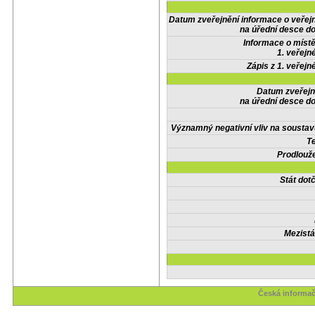
Datum zveřejnění informace o veřej
na úřední desce do
Informace o místě
1. veřejn
Zápis z 1. veřejn
Datum zveřejn
na úřední desce do
Významný negativní vliv na soustav
Te
Prodlouže
Stát do
Mezistá
Česká informač