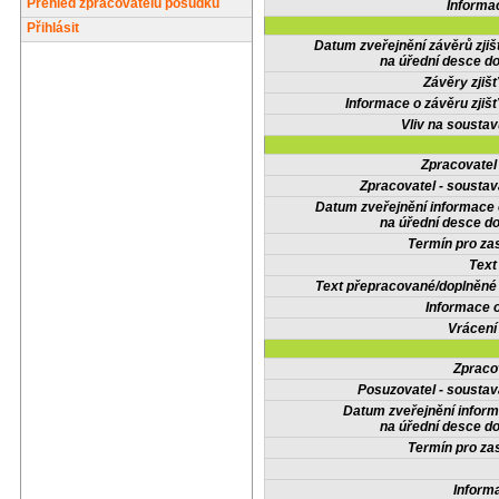
Přehled zpracovatelů posudků
Informa
Přihlásit
Datum zveřejnění závěrů zjiš
na úřední desce do
Závěry zjišť
Informace o závěru zjišť
Vliv na sousta
Zpracovate
Zpracovatel - soustav
Datum zveřejnění informace
na úřední desce do
Termín pro zas
Text
Text přepracované/doplněn
Informace 
Vrácení
Zpraco
Posuzovatel - soustav
Datum zveřejnění infor
na úřední desce do
Termín pro zas
Inform