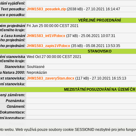
lání vyjádření:
Text posudku:
JHM1583_posudek.zip
(2038 kB) - 27.10.2021 16:14:47
ace o posudku:
VEŘEJNÉ PROJEDNÁNÍ
ném projednání
Fri Jun 25 00:00:00 CEST 2021
tčeného kraje:
 a času konání
JHM1583_inf1VP.docx
(37 kB) - 25.06.2021 10:07:31
ého projednání:
ého projednání:
JHM1583_zapis1VP.docx
(35 kB) - 05.08.2021 13:53:35
STANOVISKO
ění stanoviska
Wed Oct 27 00:00:00 CEST 2021
tčeného kraje:
Stanovisko:
Souhlasné
u Natura 2000:
Neprokázán
xt stanoviska:
JHM1583_zaveryStan.docx
(117 kB) - 27.10.2021 16:15:13
ní stanoviska:
MEZISTÁTNÍ POSUZOVÁNÍ NA ÚZEMÍ ČR
tčený záměrem:
Poznámka:
Oznámení:
Dokumentace:
tní konzultace:
Posudek:
OSTATNÍ INFORMACE
ohoto webu. Web využívá pouze soubory cookie SESSIONID nezbytné pro jeho fung
Poznámka: