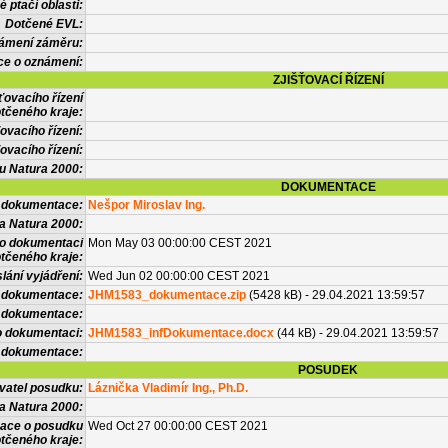
 ptačí oblasti:
Dotčené EVL:
námení záměru:
ce o oznámení:
ZJIŠŤOVACÍ ŘÍZENÍ
ťovacího řízení
tčeného kraje:
ovacího řízení:
ovacího řízení:
vu Natura 2000:
DOKUMENTACE
l dokumentace:
Nešpor Miroslav Ing.
a Natura 2000:
 o dokumentaci
Mon May 03 00:00:00 CEST 2021
tčeného kraje:
lání vyjádření:
Wed Jun 02 00:00:00 CEST 2021
 dokumentace:
JHM1583_dokumentace.zip
(5428 kB) - 29.04.2021 13:59:57
é dokumentace:
o dokumentaci:
JHM1583_infDokumentace.docx
(44 kB) - 29.04.2021 13:59:57
 dokumentace:
POSUDEK
vatel posudku:
Láznička Vladimír Ing., Ph.D.
a Natura 2000:
mace o posudku
Wed Oct 27 00:00:00 CEST 2021
tčeného kraje: