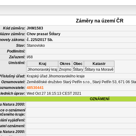
Záměry na území ČR
Kód záměru:
JHM1583
Název záměru:
Chov prasat Štítary
novely zákona:
č. 225/2017 Sb.
Stav:
Stanovisko
Podlimitní:
Zařazení:
I/68
Umístění:
Kraj
Okres
Obec
Katastr
Jihomoravský kraj
Znojmo
Štítary
Štítary na Moravě
Příslušný úřad:
Krajský úřad Jihomoravského kraje
Oznamovatel:
Zemědělské družstvo Starý Petřín s.r.o., Starý Petřín 53, 671 06 Sta
 oznamovatele:
48530441
ledních úprav:
Wed Oct 27 16:15:13 CEST 2021
OZNÁMENÍ
vu Natura 2000:
ace o oznámení
tčeného kraje:
lání vyjádření:
atel oznámení:
a Natura 2000: