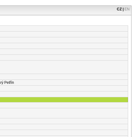
CZ
|
EN
rý Petřín