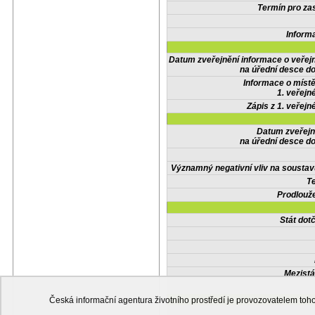
Termín pro zas
Inform
Datum zveřejnění informace o veřej
na úřední desce do
Informace o místě
1. veřejn
Zápis z 1. veřejn
Datum zveřejn
na úřední desce do
Významný negativní vliv na soustav
Te
Prodlouže
Stát do
Mezistá
Česká informační agentura životního prostředí je provozovatelem t