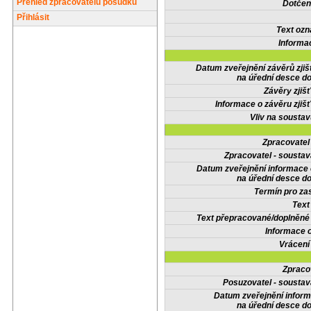
Přehled zpracovatelů posudků
Dotčené
Přihlásit
Text oz
Informa
Datum zveřejnění závěrů zjiš
na úřední desce do
Závěry zjišť
Informace o závěru zjišť
Vliv na sousta
Zpracovate
Zpracovatel - soustav
Datum zveřejnění informace
na úřední desce do
Termín pro zas
Text
Text přepracované/doplněn
Informace 
Vrácení
Zpraco
Posuzovatel - soustav
Datum zveřejnění infor
na úřední desce do