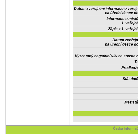
Datum zveřejnění informace o veřej
na úřední desce do
Informace o místě
1. veřejn
Zápis z 1. veřejn
Datum zveřejn
na úřední desce do
Významný negativní vliv na soustav
Te
Prodlouže
Stát do
Mezistá
Česká informač