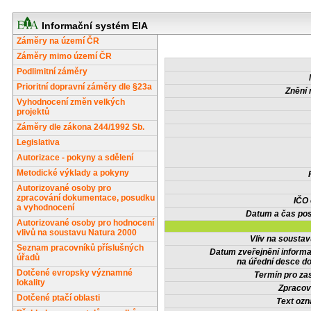
Informační systém EIA
Záměry na území ČR
Záměry mimo území ČR
Podlimitní záměry
Prioritní dopravní záměry dle §23a
Znění 
Vyhodnocení změn velkých
projektů
Záměry dle zákona 244/1992 Sb.
Legislativa
Autorizace - pokyny a sdělení
Metodické výklady a pokyny
Autorizované osoby pro
zpracování dokumentace, posudku
IČO
a vyhodnocení
Datum a čas pos
Autorizované osoby pro hodnocení
vlivů na soustavu Natura 2000
Vliv na sousta
Seznam pracovníků příslušných
Datum zveřejnění inform
úřadů
na úřední desce do
Dotčené evropsky významné
Termín pro zas
lokality
Zpracov
Dotčené ptačí oblasti
Text oz