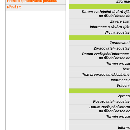
Přehled zpracovatelů posudků
Informa
Přihlásit
Datum zveřejnění závěrů zjiš
na úřední desce do
Závěry zjišť
Informace o závěru zjišť
Vliv na sousta
Zpracovate
Zpracovatel - soustav
Datum zveřejnění informace
na úřední desce do
Termín pro zas
Text
Text přepracované/doplněn
Informace 
Vrácení
Zpraco
Posuzovatel - soustav
Datum zveřejnění infor
na úřední desce do
Termín pro zas
Inform