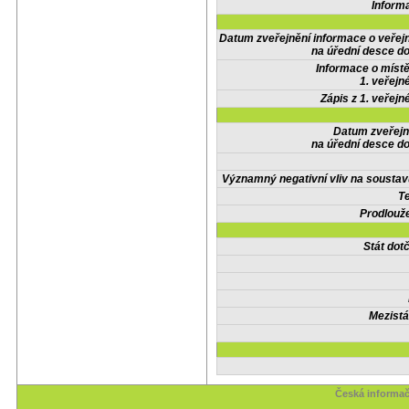
Inform
Datum zveřejnění informace o veřej
na úřední desce do
Informace o místě
1. veřejn
Zápis z 1. veřejn
Datum zveřejn
na úřední desce do
Významný negativní vliv na soustav
Te
Prodlouže
Stát do
Mezistá
Česká informač