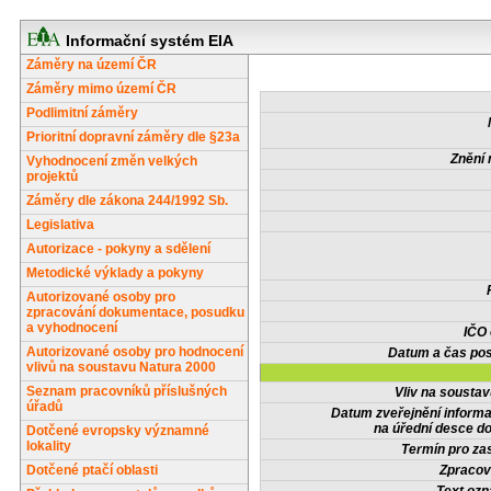
Informační systém EIA
Záměry na území ČR
Záměry mimo území ČR
Podlimitní záměry
Prioritní dopravní záměry dle §23a
Znění 
Vyhodnocení změn velkých
projektů
Záměry dle zákona 244/1992 Sb.
Legislativa
Autorizace - pokyny a sdělení
Metodické výklady a pokyny
Autorizované osoby pro
zpracování dokumentace, posudku
a vyhodnocení
IČO
Autorizované osoby pro hodnocení
Datum a čas pos
vlivů na soustavu Natura 2000
Seznam pracovníků příslušných
Vliv na sousta
úřadů
Datum zveřejnění inform
na úřední desce do
Dotčené evropsky významné
lokality
Termín pro zas
Dotčené ptačí oblasti
Zpracov