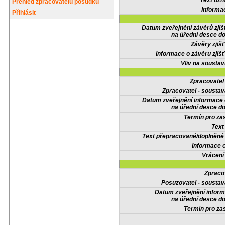
Text oz
Přehled zpracovatelů posudků
Informa
Přihlásit
Datum zveřejnění závěrů zjiš
na úřední desce do
Závěry zjišť
Informace o závěru zjišť
Vliv na sousta
Zpracovate
Zpracovatel - soustav
Datum zveřejnění informace
na úřední desce do
Termín pro zas
Text
Text přepracované/doplněn
Informace 
Vrácení
Zpraco
Posuzovatel - soustav
Datum zveřejnění infor
na úřední desce do
Termín pro zas