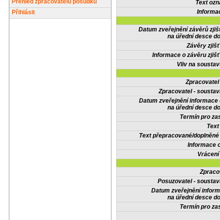
Přehled zpracovatelů posudků
Text oz
Informa
Přihlásit
Datum zveřejnění závěrů zjiš
na úřední desce do
Závěry zjišť
Informace o závěru zjišť
Vliv na sousta
Zpracovate
Zpracovatel - soustav
Datum zveřejnění informace
na úřední desce do
Termín pro zas
Text
Text přepracované/doplněn
Informace 
Vrácení
Zpraco
Posuzovatel - soustav
Datum zveřejnění infor
na úřední desce do
Termín pro zas