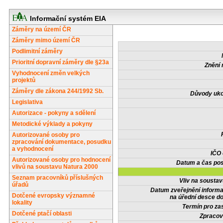
Informační systém EIA
Záměry na území ČR
Záměry mimo území ČR
Podlimitní záměry
Prioritní dopravní záměry dle §23a
Znění 
Vyhodnocení změn velkých
projektů
Záměry dle zákona 244/1992 Sb.
Důvody uko
Legislativa
Autorizace - pokyny a sdělení
Metodické výklady a pokyny
Autorizované osoby pro
zpracování dokumentace, posudku
a vyhodnocení
IČO
Autorizované osoby pro hodnocení
Datum a čas pos
vlivů na soustavu Natura 2000
Seznam pracovníků příslušných
Vliv na sousta
úřadů
Datum zveřejnění inform
Dotčené evropsky významné
na úřední desce do
lokality
Termín pro zas
Dotčené ptačí oblasti
Zpracov