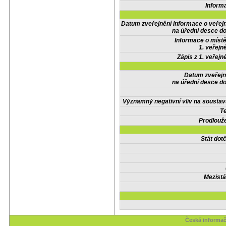
Inform
Datum zveřejnění informace o veřej
na úřední desce do
Informace o místě
1. veřejn
Zápis z 1. veřejn
Datum zveřejn
na úřední desce do
Významný negativní vliv na soustav
Te
Prodlouže
Stát do
Mezistá
Česká informač