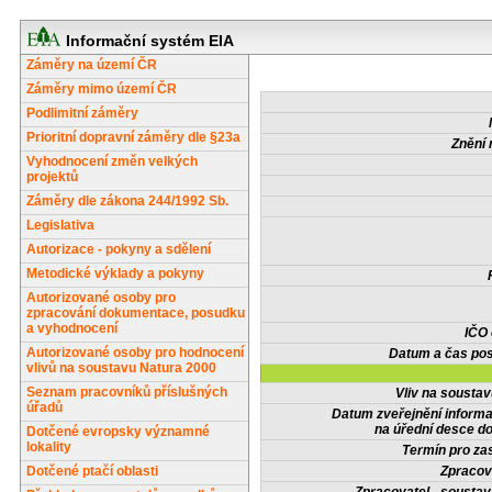
Informační systém EIA
Záměry na území ČR
Záměry mimo území ČR
Podlimitní záměry
Prioritní dopravní záměry dle §23a
Znění 
Vyhodnocení změn velkých
projektů
Záměry dle zákona 244/1992 Sb.
Legislativa
Autorizace - pokyny a sdělení
Metodické výklady a pokyny
Autorizované osoby pro
zpracování dokumentace, posudku
a vyhodnocení
IČO
Autorizované osoby pro hodnocení
Datum a čas pos
vlivů na soustavu Natura 2000
Seznam pracovníků příslušných
Vliv na sousta
úřadů
Datum zveřejnění inform
na úřední desce do
Dotčené evropsky významné
lokality
Termín pro zas
Dotčené ptačí oblasti
Zpracov