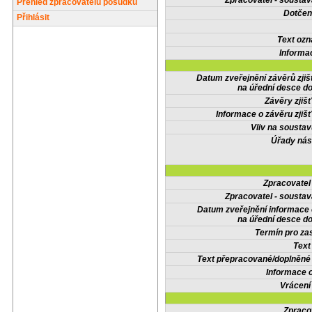
Zpracovatel - soustav
Přehled zpracovatelů posudků
Dotčené
Přihlásit
Text oz
Informa
Datum zveřejnění závěrů zjiš
na úřední desce do
Závěry zjišť
Informace o závěru zjišť
Vliv na sousta
Úřady nás
Zpracovate
Zpracovatel - soustav
Datum zveřejnění informace
na úřední desce do
Termín pro zas
Text
Text přepracované/doplněn
Informace 
Vrácení
Zpraco