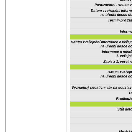
Posuzovatel - soustav
Datum zveřejnění infor
na úřední desce do
Termín pro zas
Inform
Datum zveřejnění informace o veřej
na úřední desce do
Informace o místě
1. veřejn
Zápis z 1. veřejn
Datum zveřejn
na úřední desce do
Významný negativní vliv na soustav
Te
Prodlouže
Stát do
Mezistá