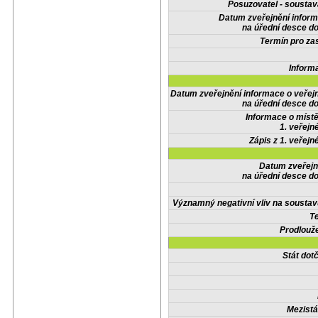
Posuzovatel - soustav
Datum zveřejnění infor
na úřední desce do
Termín pro zas
Inform
Datum zveřejnění informace o veřej
na úřední desce do
Informace o místě
1. veřejn
Zápis z 1. veřejn
Datum zveřejn
na úřední desce do
Významný negativní vliv na soustav
Te
Prodlouže
Stát do
Mezistá