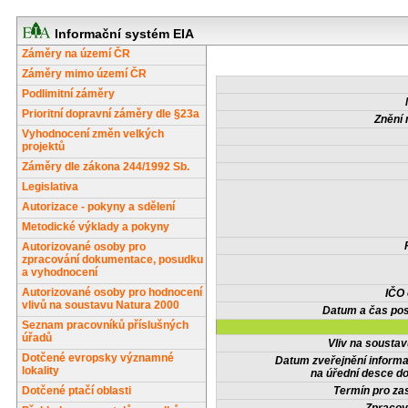
Informační systém EIA
Záměry na území ČR
Záměry mimo území ČR
Podlimitní záměry
Prioritní dopravní záměry dle §23a
Znění 
Vyhodnocení změn velkých
projektů
Záměry dle zákona 244/1992 Sb.
Legislativa
Autorizace - pokyny a sdělení
Metodické výklady a pokyny
Autorizované osoby pro
zpracování dokumentace, posudku
a vyhodnocení
Autorizované osoby pro hodnocení
IČO
vlivů na soustavu Natura 2000
Datum a čas pos
Seznam pracovníků příslušných
úřadů
Vliv na sousta
Dotčené evropsky významné
Datum zveřejnění inform
lokality
na úřední desce do
Dotčené ptačí oblasti
Termín pro zas