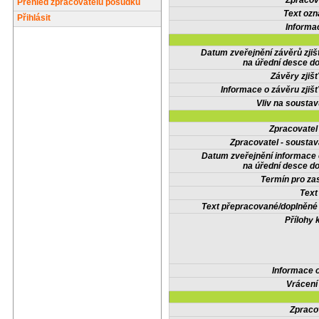
Zpracov
Přehled zpracovatelů posudků
Text oz
Přihlásit
Informa
Datum zveřejnění závěrů zjiš
na úřední desce do
Závěry zjišť
Informace o závěru zjišť
Vliv na sousta
Zpracovate
Zpracovatel - soustav
Datum zveřejnění informace
na úřední desce do
Termín pro zas
Text
Text přepracované/doplněn
Přílohy 
Informace 
Vrácení
Zpraco