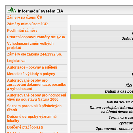
Informační systém EIA
Záměry na území ČR
Záměry mimo území ČR
Podlimitní záměry
Prioritní dopravní záměry dle §23a
Znění 
Vyhodnocení změn velkých
projektů
Záměry dle zákona 244/1992 Sb.
Legislativa
Autorizace - pokyny a sdělení
Metodické výklady a pokyny
Autorizované osoby pro
zpracování dokumentace, posudku
IČO
a vyhodnocení
Datum a čas pos
Autorizované osoby pro hodnocení
vlivů na soustavu Natura 2000
Vliv na sousta
Seznam pracovníků příslušných
Datum zveřejnění inform
úřadů
na úřední desce do
Dotčené evropsky významné
Termín pro zas
lokality
Zpracov
Dotčené ptačí oblasti
Zpracovatel - soustav