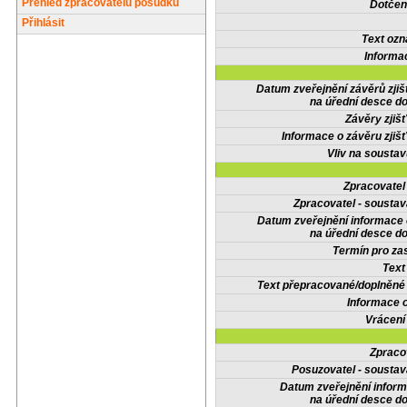
Přehled zpracovatelů posudků
Dotčené
Přihlásit
Text oz
Informa
Datum zveřejnění závěrů zjiš
na úřední desce do
Závěry zjišť
Informace o závěru zjišť
Vliv na sousta
Zpracovate
Zpracovatel - soustav
Datum zveřejnění informace
na úřední desce do
Termín pro zas
Text
Text přepracované/doplněn
Informace 
Vrácení
Zpraco
Posuzovatel - soustav
Datum zveřejnění infor
na úřední desce do