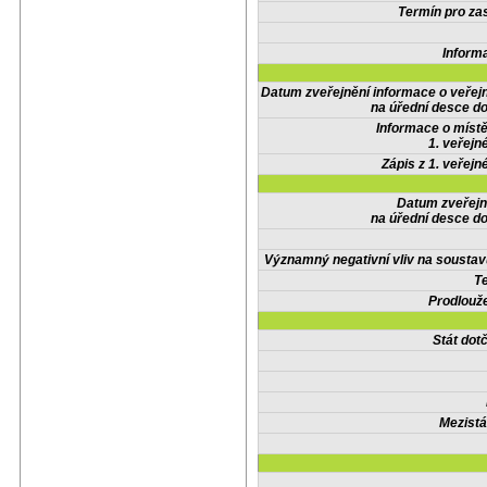
Termín pro zas
Inform
Datum zveřejnění informace o veřej
na úřední desce do
Informace o místě
1. veřejn
Zápis z 1. veřejn
Datum zveřejn
na úřední desce do
Významný negativní vliv na soustav
Te
Prodlouže
Stát do
Mezistá