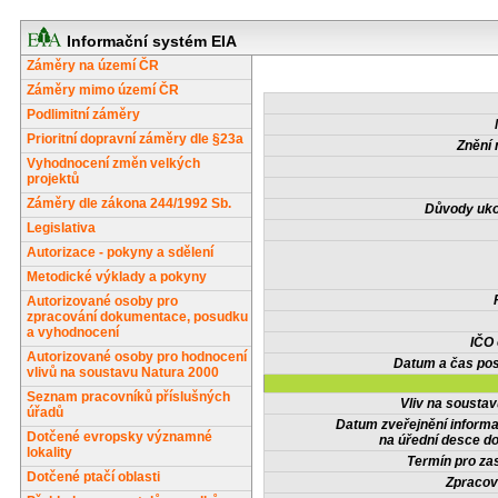
Informační systém EIA
Záměry na území ČR
Záměry mimo území ČR
Podlimitní záměry
Prioritní dopravní záměry dle §23a
Znění 
Vyhodnocení změn velkých
projektů
Záměry dle zákona 244/1992 Sb.
Důvody uko
Legislativa
Autorizace - pokyny a sdělení
Metodické výklady a pokyny
Autorizované osoby pro
zpracování dokumentace, posudku
a vyhodnocení
IČO
Autorizované osoby pro hodnocení
Datum a čas pos
vlivů na soustavu Natura 2000
Seznam pracovníků příslušných
Vliv na sousta
úřadů
Datum zveřejnění inform
Dotčené evropsky významné
na úřední desce do
lokality
Termín pro zas
Dotčené ptačí oblasti
Zpracov