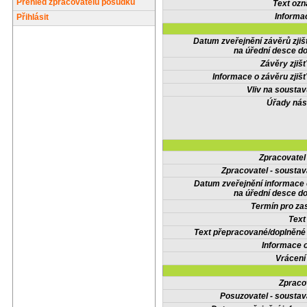
Přehled zpracovatelů posudků
Text oz
Informa
Přihlásit
Datum zveřejnění závěrů zjiš
na úřední desce do
Závěry zjišť
Informace o závěru zjišť
Vliv na sousta
Úřady nás
Zpracovate
Zpracovatel - soustav
Datum zveřejnění informace
na úřední desce do
Termín pro zas
Text
Text přepracované/doplněn
Informace 
Vrácení
Zpraco
Posuzovatel - soustav