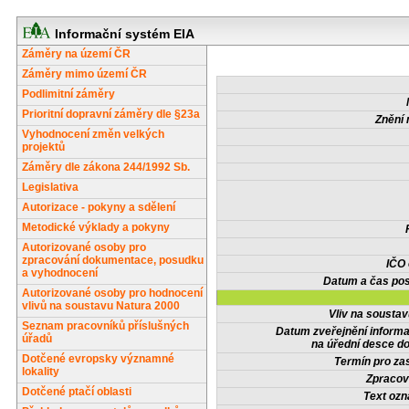
Informační systém EIA
Záměry na území ČR
Záměry mimo území ČR
Podlimitní záměry
Prioritní dopravní záměry dle §23a
Znění 
Vyhodnocení změn velkých
projektů
Záměry dle zákona 244/1992 Sb.
Legislativa
Autorizace - pokyny a sdělení
Metodické výklady a pokyny
Autorizované osoby pro
zpracování dokumentace, posudku
IČO
a vyhodnocení
Datum a čas pos
Autorizované osoby pro hodnocení
vlivů na soustavu Natura 2000
Vliv na sousta
Seznam pracovníků příslušných
Datum zveřejnění inform
úřadů
na úřední desce do
Dotčené evropsky významné
Termín pro zas
lokality
Zpracov
Dotčené ptačí oblasti
Text oz