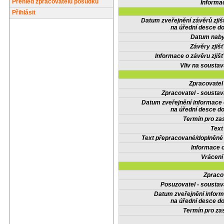
Přehled zpracovatelů posudků
Informa
Přihlásit
Datum zveřejnění závěrů zjiš
na úřední desce do
Datum nabyt
Závěry zjišť
Informace o závěru zjišť
Vliv na sousta
Zpracovate
Zpracovatel - soustav
Datum zveřejnění informace
na úřední desce do
Termín pro zas
Text
Text přepracované/doplněn
Informace 
Vrácení
Zpraco
Posuzovatel - soustav
Datum zveřejnění infor
na úřední desce do
Termín pro zas