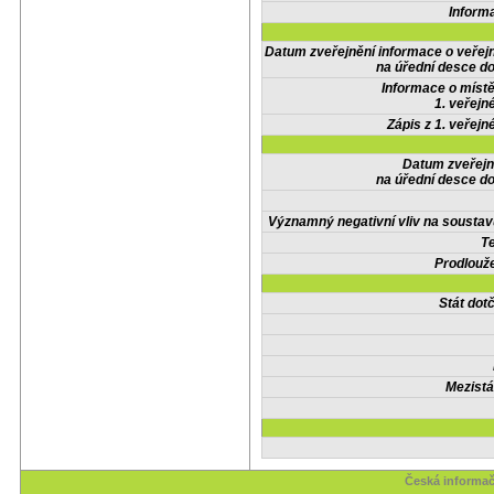
Inform
Datum zveřejnění informace o veřej
na úřední desce do
Informace o místě
1. veřejn
Zápis z 1. veřejn
Datum zveřejn
na úřední desce do
Významný negativní vliv na soustav
Te
Prodlouže
Stát do
Mezistá
Česká informač