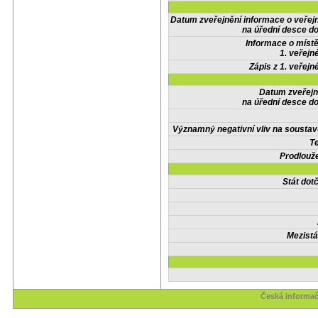
Datum zveřejnění informace o veřej
na úřední desce do
Informace o místě
1. veřejn
Zápis z 1. veřejn
Datum zveřejn
na úřední desce do
Významný negativní vliv na soustav
Te
Prodlouže
Stát do
Mezistá
Česká informač