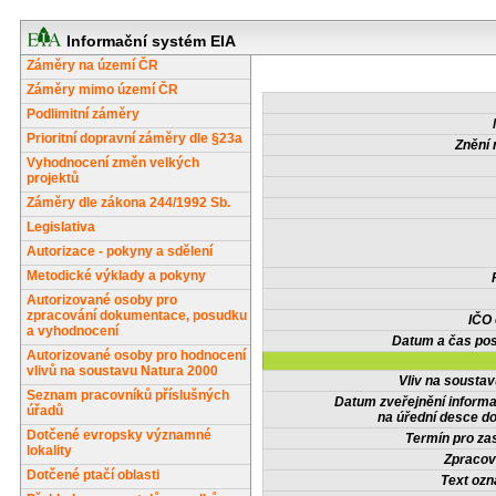
Informační systém EIA
Záměry na území ČR
Záměry mimo území ČR
Podlimitní záměry
Prioritní dopravní záměry dle §23a
Znění 
Vyhodnocení změn velkých
projektů
Záměry dle zákona 244/1992 Sb.
Legislativa
Autorizace - pokyny a sdělení
Metodické výklady a pokyny
Autorizované osoby pro
zpracování dokumentace, posudku
IČO
a vyhodnocení
Datum a čas pos
Autorizované osoby pro hodnocení
vlivů na soustavu Natura 2000
Vliv na sousta
Seznam pracovníků příslušných
Datum zveřejnění inform
úřadů
na úřední desce do
Dotčené evropsky významné
Termín pro zas
lokality
Zpracov
Dotčené ptačí oblasti
Text oz