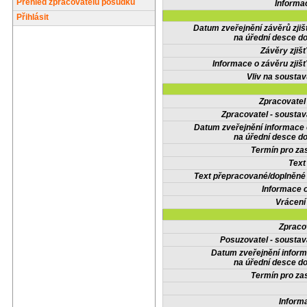
Přehled zpracovatelů posudků
Informa
Přihlásit
Datum zveřejnění závěrů zjiš
na úřední desce do
Závěry zjišť
Informace o závěru zjišť
Vliv na sousta
Zpracovate
Zpracovatel - soustav
Datum zveřejnění informace
na úřední desce do
Termín pro zas
Text
Text přepracované/doplněn
Informace 
Vrácení
Zpraco
Posuzovatel - soustav
Datum zveřejnění infor
na úřední desce do
Termín pro zas
Inform