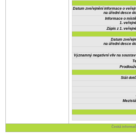
Datum zveřejnění informace o veřej
na úřední desce do
Informace o místě
1. veřejn
Zápis z 1. veřejn
Datum zveřejn
na úřední desce do
Významný negativní vliv na soustav
Te
Prodlouže
Stát do
Mezistá
Česká informač