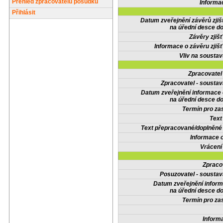
Přehled zpracovatelů posudků
Informa
Přihlásit
Datum zveřejnění závěrů zjiš
na úřední desce do
Závěry zjišť
Informace o závěru zjišť
Vliv na sousta
Zpracovate
Zpracovatel - soustav
Datum zveřejnění informace
na úřední desce do
Termín pro zas
Text
Text přepracované/doplněn
Informace 
Vrácení
Zpraco
Posuzovatel - soustav
Datum zveřejnění infor
na úřední desce do
Termín pro zas
Inform