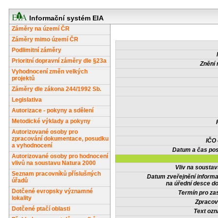
Informační systém EIA
Záměry na území ČR
Záměry mimo území ČR
Podlimitní záměry
Prioritní dopravní záměry dle §23a
Znění 
Vyhodnocení změn velkých
projektů
Záměry dle zákona 244/1992 Sb.
Legislativa
Autorizace - pokyny a sdělení
Metodické výklady a pokyny
Autorizované osoby pro
zpracování dokumentace, posudku
IČO
a vyhodnocení
Datum a čas pos
Autorizované osoby pro hodnocení
vlivů na soustavu Natura 2000
Vliv na sousta
Seznam pracovníků příslušných
Datum zveřejnění inform
úřadů
na úřední desce do
Dotčené evropsky významné
Termín pro zas
lokality
Zpracov
Dotčené ptačí oblasti
Text oz