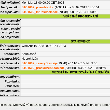
lání vyjádření:
Mon Mar 18 00:00:00 CET 2013
Text posudku:
STC1602_posudek.doc
(10031 kB) - 08.02.2013 11:00:51
ace o posudku:
STC1602_infPosudek.doc
(70 kB) - 08.02.2013 11:00:51
VEŘEJNÉ PROJEDNÁNÍ
ném projednání
tčeného kraje:
 a času konání
ého projednání:
ého projednání:
STANOVISKO
ění stanoviska
Wed Apr 10 00:00:00 CEST 2013
tčeného kraje:
Stanovisko:
Souhlasné
u Natura 2000:
Neprokázán
xt stanoviska:
STC1602_zaveryStan.zip
(99 kB) - 07.10.2015 14:53:40
ní stanoviska:
STC1602_prodlouzeniStan.pdf
(339 kB) - 03.07.2020 10:50:59
MEZISTÁTNÍ POSUZOVÁNÍ NA ÚZEMÍ ČR
tčený záměrem:
Poznámka:
Oznámení:
Dokumentace:
tní konzultace:
Posudek:
OSTATNÍ INFORMACE
ohoto webu. Web využívá pouze soubory cookie SESSIONID nezbytné pro jeho fung
Poznámka:
Předložena dokumentace