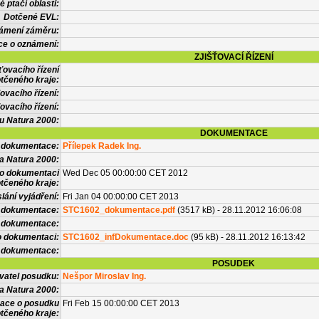
 ptačí oblasti:
Dotčené EVL:
námení záměru:
ce o oznámení:
ZJIŠŤOVACÍ ŘÍZENÍ
ťovacího řízení
tčeného kraje:
ovacího řízení:
ovacího řízení:
vu Natura 2000:
DOKUMENTACE
l dokumentace:
Přílepek Radek Ing.
a Natura 2000:
 o dokumentaci
Wed Dec 05 00:00:00 CET 2012
tčeného kraje:
lání vyjádření:
Fri Jan 04 00:00:00 CET 2013
 dokumentace:
STC1602_dokumentace.pdf
(3517 kB) - 28.11.2012 16:06:08
é dokumentace:
o dokumentaci:
STC1602_infDokumentace.doc
(95 kB) - 28.11.2012 16:13:42
 dokumentace:
POSUDEK
vatel posudku:
Nešpor Miroslav Ing.
a Natura 2000:
mace o posudku
Fri Feb 15 00:00:00 CET 2013
tčeného kraje: