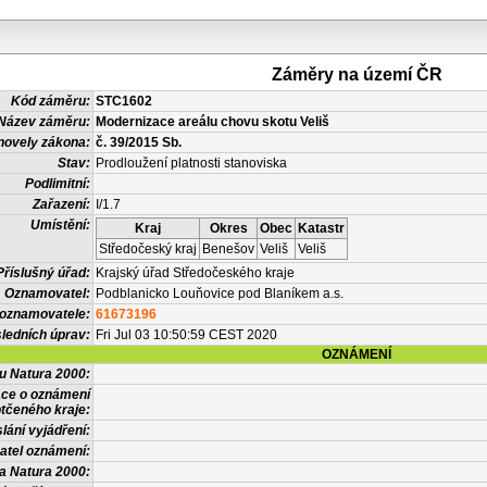
Záměry na území ČR
Kód záměru:
STC1602
Název záměru:
Modernizace areálu chovu skotu Veliš
novely zákona:
č. 39/2015 Sb.
Stav:
Prodloužení platnosti stanoviska
Podlimitní:
Zařazení:
I/1.7
Umístění:
Kraj
Okres
Obec
Katastr
Středočeský kraj
Benešov
Veliš
Veliš
Příslušný úřad:
Krajský úřad Středočeského kraje
Oznamovatel:
Podblanicko Louňovice pod Blaníkem a.s.
 oznamovatele:
61673196
ledních úprav:
Fri Jul 03 10:50:59 CEST 2020
OZNÁMENÍ
vu Natura 2000:
ace o oznámení
tčeného kraje:
lání vyjádření:
atel oznámení:
a Natura 2000: