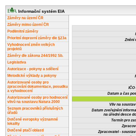
Informační systém EIA
Záměry na území ČR
Záměry mimo území ČR
Podlimitní záměry
Prioritní dopravní záměry dle §23a
Znění 
Vyhodnocení změn velkých
projektů
Záměry dle zákona 244/1992 Sb.
Legislativa
Autorizace - pokyny a sdělení
Metodické výklady a pokyny
Autorizované osoby pro
zpracování dokumentace, posudku
IČO
a vyhodnocení
Datum a čas pos
Autorizované osoby pro hodnocení
vlivů na soustavu Natura 2000
Vliv na sousta
Seznam pracovníků příslušných
Datum zveřejnění inform
úřadů
na úřední desce do
Dotčené evropsky významné
Termín pro zas
lokality
Zpracov
Dotčené ptačí oblasti
Zpracovatel - soustav