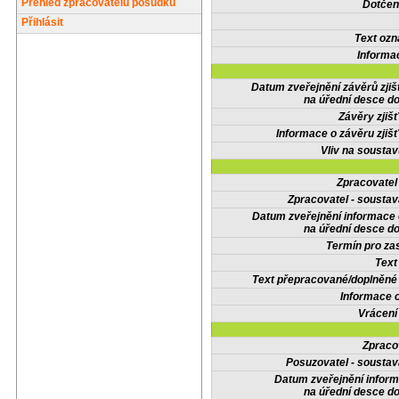
Přehled zpracovatelů posudků
Dotčené
Přihlásit
Text oz
Informa
Datum zveřejnění závěrů zjiš
na úřední desce do
Závěry zjišť
Informace o závěru zjišť
Vliv na sousta
Zpracovate
Zpracovatel - soustav
Datum zveřejnění informace
na úřední desce do
Termín pro zas
Text
Text přepracované/doplněn
Informace 
Vrácení
Zpraco
Posuzovatel - soustav
Datum zveřejnění infor
na úřední desce do