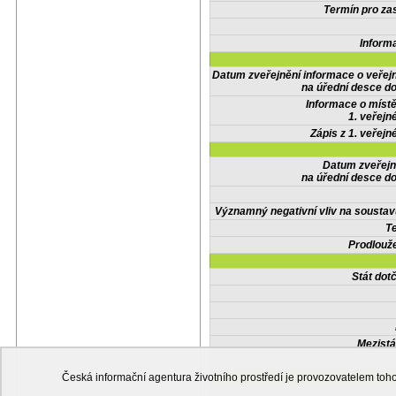
Termín pro zas
Inform
Datum zveřejnění informace o veřej
na úřední desce do
Informace o místě
1. veřejn
Zápis z 1. veřejn
Datum zveřejn
na úřední desce do
Významný negativní vliv na soustav
Te
Prodlouže
Stát do
Mezistá
Česká informační agentura životního prostředí je provozovatelem t