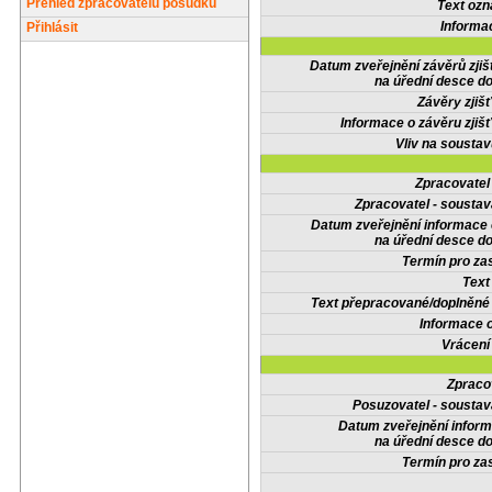
Přehled zpracovatelů posudků
Text oz
Informa
Přihlásit
Datum zveřejnění závěrů zjiš
na úřední desce do
Závěry zjišť
Informace o závěru zjišť
Vliv na sousta
Zpracovate
Zpracovatel - soustav
Datum zveřejnění informace
na úřední desce do
Termín pro zas
Text
Text přepracované/doplněn
Informace 
Vrácení
Zpraco
Posuzovatel - soustav
Datum zveřejnění infor
na úřední desce do
Termín pro zas