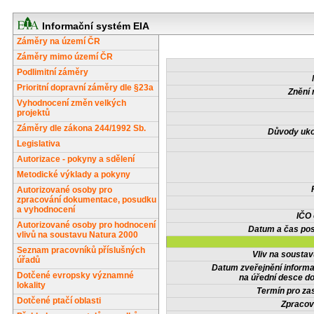
Informační systém EIA
Záměry na území ČR
Záměry mimo území ČR
Podlimitní záměry
Prioritní dopravní záměry dle §23a
Znění 
Vyhodnocení změn velkých
projektů
Záměry dle zákona 244/1992 Sb.
Důvody uko
Legislativa
Autorizace - pokyny a sdělení
Metodické výklady a pokyny
Autorizované osoby pro
zpracování dokumentace, posudku
a vyhodnocení
IČO
Autorizované osoby pro hodnocení
Datum a čas pos
vlivů na soustavu Natura 2000
Seznam pracovníků příslušných
Vliv na sousta
úřadů
Datum zveřejnění inform
Dotčené evropsky významné
na úřední desce do
lokality
Termín pro zas
Dotčené ptačí oblasti
Zpracov