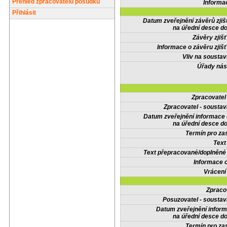
Přehled zpracovatelů posudků
Informa
Přihlásit
Datum zveřejnění závěrů zjiš
na úřední desce do
Závěry zjišť
Informace o závěru zjišť
Vliv na sousta
Úřady nás
Zpracovate
Zpracovatel - soustav
Datum zveřejnění informace
na úřední desce do
Termín pro zas
Text
Text přepracované/doplněn
Informace 
Vrácení
Zpraco
Posuzovatel - soustav
Datum zveřejnění infor
na úřední desce do
Termín pro zas