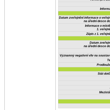
Inform
Datum zveřejnění informace o veřej
na úřední desce do
Informace o místě
1. veřejn
Zápis z 1. veřejn
Datum zveřejn
na úřední desce do
Významný negativní vliv na soustav
Te
Prodlouže
Stát do
Mezistá