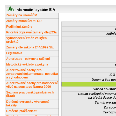
Informační systém EIA
Záměry na území ČR
Záměry mimo území ČR
Podlimitní záměry
Prioritní dopravní záměry dle §23a
Znění 
Vyhodnocení změn velkých
projektů
Záměry dle zákona 244/1992 Sb.
Legislativa
Autorizace - pokyny a sdělení
Metodické výklady a pokyny
Autorizované osoby pro
zpracování dokumentace, posudku
IČO
a vyhodnocení
Datum a čas pos
Autorizované osoby pro hodnocení
vlivů na soustavu Natura 2000
Vliv na sousta
Seznam pracovníků příslušných
Datum zveřejnění inform
úřadů
na úřední desce do
Dotčené evropsky významné
Termín pro zas
lokality
Zpracov
Dotčené ptačí oblasti
Text oz