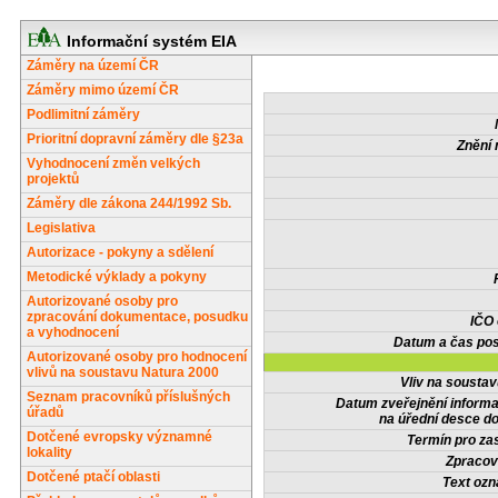
Informační systém EIA
Záměry na území ČR
Záměry mimo území ČR
Podlimitní záměry
Prioritní dopravní záměry dle §23a
Znění 
Vyhodnocení změn velkých
projektů
Záměry dle zákona 244/1992 Sb.
Legislativa
Autorizace - pokyny a sdělení
Metodické výklady a pokyny
Autorizované osoby pro
zpracování dokumentace, posudku
IČO
a vyhodnocení
Datum a čas pos
Autorizované osoby pro hodnocení
vlivů na soustavu Natura 2000
Vliv na sousta
Seznam pracovníků příslušných
Datum zveřejnění inform
úřadů
na úřední desce do
Dotčené evropsky významné
Termín pro zas
lokality
Zpracov
Dotčené ptačí oblasti
Text oz