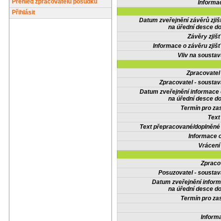
Přehled zpracovatelů posudků
Informa
Přihlásit
Datum zveřejnění závěrů zjiš
na úřední desce do
Závěry zjišť
Informace o závěru zjišť
Vliv na sousta
Zpracovate
Zpracovatel - soustav
Datum zveřejnění informace
na úřední desce do
Termín pro zas
Text
Text přepracované/doplněn
Informace 
Vrácení
Zpraco
Posuzovatel - soustav
Datum zveřejnění infor
na úřední desce do
Termín pro zas
Inform