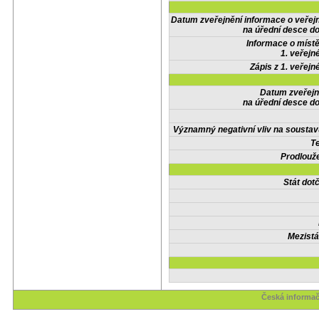
Datum zveřejnění informace o veřej
na úřední desce do
Informace o místě
1. veřejn
Zápis z 1. veřejn
Datum zveřejn
na úřední desce do
Významný negativní vliv na soustav
Te
Prodlouže
Stát do
Mezistá
Česká informač