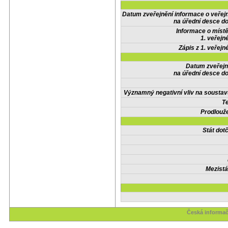
Datum zveřejnění informace o veřej
na úřední desce do
Informace o místě
1. veřejn
Zápis z 1. veřejn
Datum zveřejn
na úřední desce do
Významný negativní vliv na soustav
Te
Prodlouže
Stát do
Mezistá
Česká informač