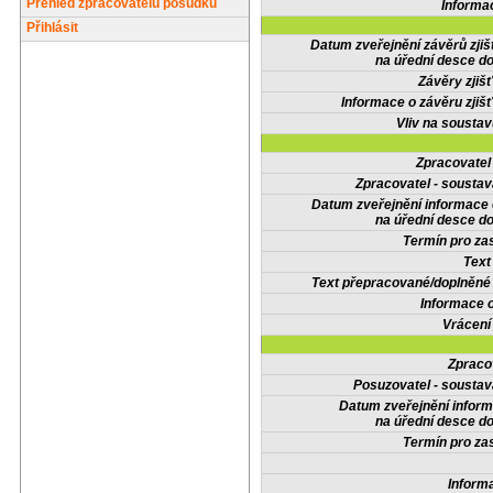
Přehled zpracovatelů posudků
Informa
Přihlásit
Datum zveřejnění závěrů zjiš
na úřední desce do
Závěry zjišť
Informace o závěru zjišť
Vliv na sousta
Zpracovate
Zpracovatel - soustav
Datum zveřejnění informace
na úřední desce do
Termín pro zas
Text
Text přepracované/doplněn
Informace 
Vrácení
Zpraco
Posuzovatel - soustav
Datum zveřejnění infor
na úřední desce do
Termín pro zas
Inform