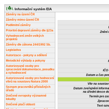
Informační systém EIA
Záměry na území ČR
Záměry mimo území ČR
Podlimitní záměry
Prioritní dopravní záměry dle §23a
Znění 
Vyhodnocení změn velkých
projektů
Záměry dle zákona 244/1992 Sb.
Legislativa
Autorizace - pokyny a sdělení
Metodické výklady a pokyny
Autorizované osoby pro
zpracování dokumentace, posudku
IČO
a vyhodnocení
Datum a čas pos
Autorizované osoby pro hodnocení
vlivů na soustavu Natura 2000
Vliv na sousta
Seznam pracovníků příslušných
Datum zveřejnění inform
úřadů
na úřední desce do
Dotčené evropsky významné
Termín pro zas
lokality
Zpracov
Dotčené ptačí oblasti
Text oz