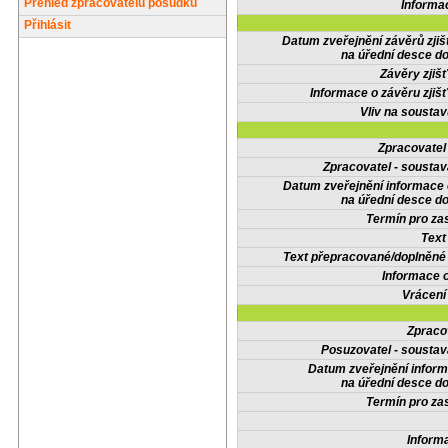
Přehled zpracovatelů posudků
Informa
Přihlásit
Datum zveřejnění závěrů zjiš
na úřední desce do
Závěry zjišť
Informace o závěru zjišť
Vliv na sousta
Zpracovate
Zpracovatel - soustav
Datum zveřejnění informace
na úřední desce do
Termín pro zas
Text
Text přepracované/doplněn
Informace 
Vrácení
Zpraco
Posuzovatel - soustav
Datum zveřejnění infor
na úřední desce do
Termín pro zas
Inform