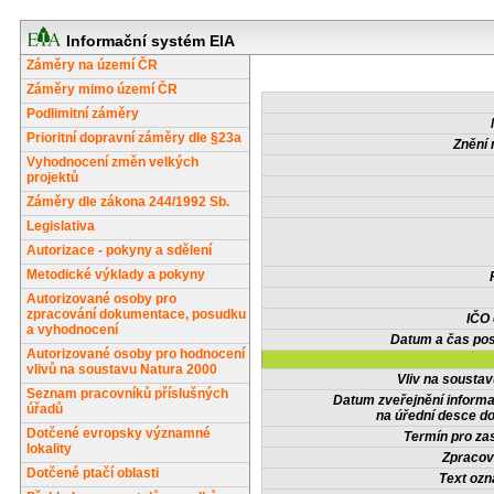
Informační systém EIA
Záměry na území ČR
Záměry mimo území ČR
Podlimitní záměry
Prioritní dopravní záměry dle §23a
Znění 
Vyhodnocení změn velkých
projektů
Záměry dle zákona 244/1992 Sb.
Legislativa
Autorizace - pokyny a sdělení
Metodické výklady a pokyny
Autorizované osoby pro
zpracování dokumentace, posudku
IČO
a vyhodnocení
Datum a čas pos
Autorizované osoby pro hodnocení
vlivů na soustavu Natura 2000
Vliv na sousta
Seznam pracovníků příslušných
Datum zveřejnění inform
úřadů
na úřední desce do
Dotčené evropsky významné
Termín pro zas
lokality
Zpracov
Dotčené ptačí oblasti
Text oz