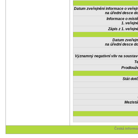
Datum zveřejnění informace o veřej
na úřední desce do
Informace o místě
1. veřejn
Zápis z 1. veřejn
Datum zveřejn
na úřední desce do
Významný negativní vliv na soustav
Te
Prodlouže
Stát do
Mezistá
Česká informač