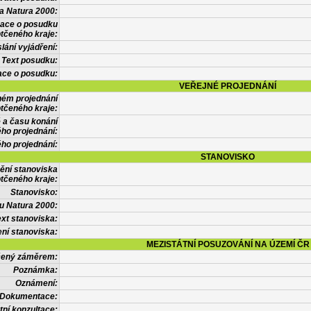
a Natura 2000:
mace o posudku
tčeného kraje:
lání vyjádření:
Text posudku:
ace o posudku:
VEŘEJNÉ PROJEDNÁNÍ
ném projednání
tčeného kraje:
 a času konání
ého projednání:
ého projednání:
STANOVISKO
ění stanoviska
tčeného kraje:
Stanovisko:
u Natura 2000:
xt stanoviska:
ní stanoviska:
MEZISTÁTNÍ POSUZOVÁNÍ NA ÚZEMÍ ČR
tčený záměrem:
Poznámka:
Oznámení:
Dokumentace:
tní konzultace: