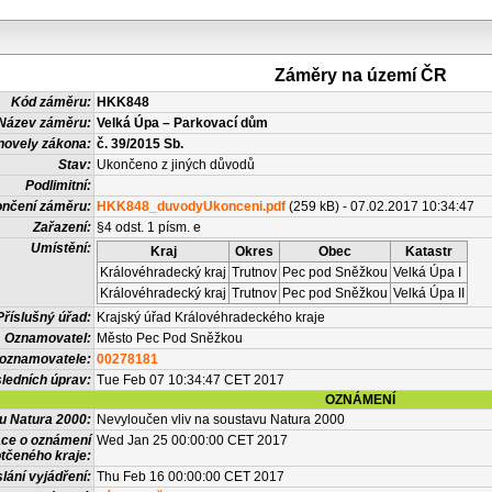
Záměry na území ČR
Kód záměru:
HKK848
Název záměru:
Velká Úpa – Parkovací dům
novely zákona:
č. 39/2015 Sb.
Stav:
Ukončeno z jiných důvodů
Podlimitní:
nčení záměru:
HKK848_duvodyUkonceni.pdf
(259 kB) - 07.02.2017 10:34:47
Zařazení:
§4 odst. 1 písm. e
Umístění:
Kraj
Okres
Obec
Katastr
Královéhradecký kraj
Trutnov
Pec pod Sněžkou
Velká Úpa I
Královéhradecký kraj
Trutnov
Pec pod Sněžkou
Velká Úpa II
Příslušný úřad:
Krajský úřad Královéhradeckého kraje
Oznamovatel:
Město Pec Pod Sněžkou
 oznamovatele:
00278181
ledních úprav:
Tue Feb 07 10:34:47 CET 2017
OZNÁMENÍ
vu Natura 2000:
Nevyloučen vliv na soustavu Natura 2000
ace o oznámení
Wed Jan 25 00:00:00 CET 2017
tčeného kraje:
lání vyjádření:
Thu Feb 16 00:00:00 CET 2017