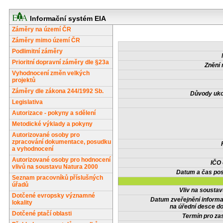
Informační systém EIA
Záměry na území ČR
Záměry mimo území ČR
Podlimitní záměry
Prioritní dopravní záměry dle §23a
Znění 
Vyhodnocení změn velkých
projektů
Záměry dle zákona 244/1992 Sb.
Důvody uko
Legislativa
Autorizace - pokyny a sdělení
Metodické výklady a pokyny
Autorizované osoby pro
zpracování dokumentace, posudku
a vyhodnocení
Autorizované osoby pro hodnocení
IČO
vlivů na soustavu Natura 2000
Datum a čas pos
Seznam pracovníků příslušných
úřadů
Vliv na sousta
Dotčené evropsky významné
Datum zveřejnění inform
lokality
na úřední desce do
Dotčené ptačí oblasti
Termín pro zas