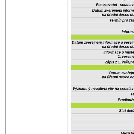
Posuzovatel - soustav
Datum zveřejnění infor
na úřední desce do
Termín pro zas
Inform
Datum zveřejnění informace o veřej
na úřední desce do
Informace o místě
1. veřejn
Zápis z 1. veřejn
Datum zveřejn
na úřední desce do
Významný negativní vliv na soustav
Te
Prodlouže
Stát do
Mezistá