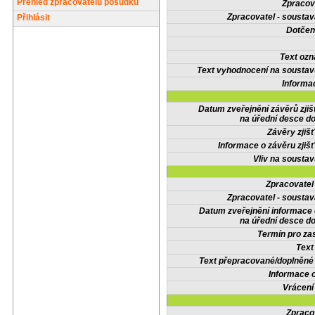
Přehled zpracovatelů posudků
Zpracov
Zpracovatel - soustav
Přihlásit
Dotčené
Text oz
Text vyhodnocení na soustav
Informa
Datum zveřejnění závěrů zjiš
na úřední desce do
Závěry zjišť
Informace o závěru zjišť
Vliv na sousta
Zpracovate
Zpracovatel - soustav
Datum zveřejnění informace
na úřední desce do
Termín pro zas
Text
Text přepracované/doplněn
Informace 
Vrácení
Zpraco