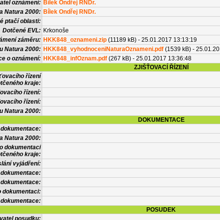
atel oznámení:
Bílek Ondřej RNDr.
a Natura 2000:
Bílek Ondřej RNDr.
 ptačí oblasti:
Dotčené EVL:
Krkonoše
námení záměru:
HKK848_oznameni.zip
(11189 kB) - 25.01.2017 13:13:19
u Natura 2000:
HKK848_vyhodnoceniNaturaOznameni.pdf
(1539 kB) - 25.01.2
ce o oznámení:
HKK848_infOznam.pdf
(267 kB) - 25.01.2017 13:36:48
ZJIŠŤOVACÍ ŘÍZENÍ
ťovacího řízení
tčeného kraje:
ovacího řízení:
ovacího řízení:
vu Natura 2000:
DOKUMENTACE
l dokumentace:
a Natura 2000:
 o dokumentaci
tčeného kraje:
lání vyjádření:
 dokumentace:
é dokumentace:
o dokumentaci:
 dokumentace:
POSUDEK
vatel posudku: