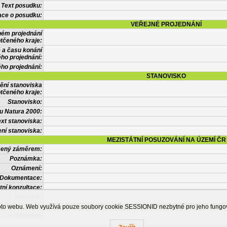
Text posudku:
ace o posudku:
VEŘEJNÉ PROJEDNÁNÍ
ném projednání
tčeného kraje:
 a času konání
ého projednání:
ého projednání:
STANOVISKO
ění stanoviska
tčeného kraje:
Stanovisko:
u Natura 2000:
xt stanoviska:
ní stanoviska:
MEZISTÁTNÍ POSUZOVÁNÍ NA ÚZEMÍ ČR
tčený záměrem:
Poznámka:
Oznámení:
Dokumentace:
tní konzultace:
Posudek:
OSTATNÍ INFORMACE
ohoto webu. Web využívá pouze soubory cookie SESSIONID nezbytné pro jeho fung
Poznámka: