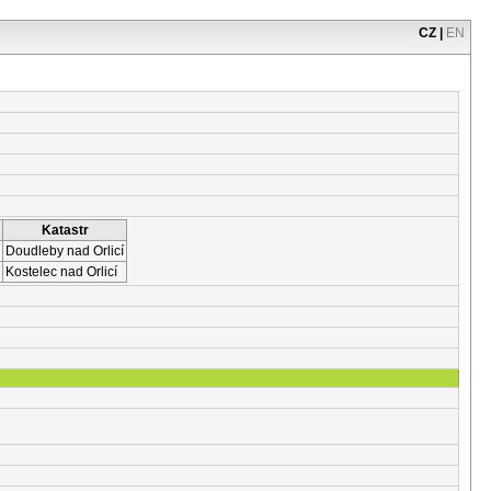
CZ
|
EN
Katastr
Doudleby nad Orlicí
Kostelec nad Orlicí