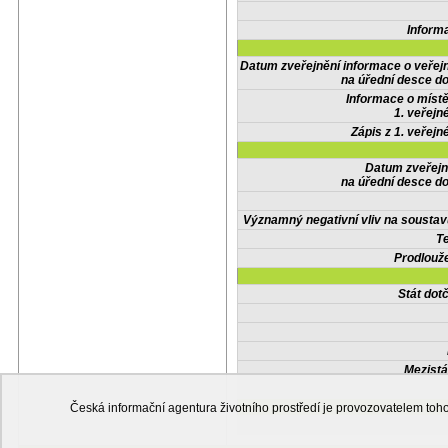
Inform
Datum zveřejnění informace o veřej
na úřední desce do
Informace o místě
1. veřejn
Zápis z 1. veřejn
Datum zveřejn
na úřední desce do
Významný negativní vliv na soustav
Te
Prodlouže
Stát do
Mezistá
Česká informační agentura životního prostředí je provozovatelem t