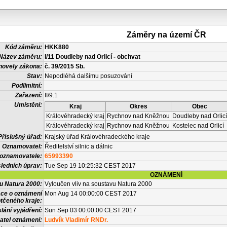
Záměry na území ČR
Kód záměru:
HKK880
Název záměru:
I/11 Doudleby nad Orlicí - obchvat
novely zákona:
č. 39/2015 Sb.
Stav:
Nepodléhá dalšímu posuzování
Podlimitní:
Zařazení:
II/9.1
Umístění:
Kraj
Okres
Obec
Královéhradecký kraj
Rychnov nad Kněžnou
Doudleby nad Orlicí
Královéhradecký kraj
Rychnov nad Kněžnou
Kostelec nad Orlicí
Příslušný úřad:
Krajský úřad Královéhradeckého kraje
Oznamovatel:
Ředitelství silnic a dálnic
 oznamovatele:
65993390
ledních úprav:
Tue Sep 19 10:25:32 CEST 2017
OZNÁMENÍ
vu Natura 2000:
Vyloučen vliv na soustavu Natura 2000
ace o oznámení
Mon Aug 14 00:00:00 CEST 2017
tčeného kraje:
lání vyjádření:
Sun Sep 03 00:00:00 CEST 2017
atel oznámení:
Ludvík Vladimír RNDr.