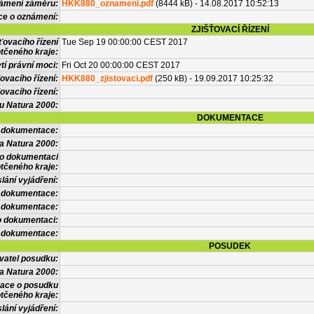
námení záměru:
HKK880_oznameni.pdf
(8444 kB) - 14.08.2017 10:52:13
ce o oznámení:
ZJIŠŤOVACÍ ŘÍZENÍ
ťovacího řízení
Tue Sep 19 00:00:00 CEST 2017
tčeného kraje:
í právní moci:
Fri Oct 20 00:00:00 CEST 2017
ovacího řízení:
HKK880_zjistovaci.pdf
(250 kB) - 19.09.2017 10:25:32
ovacího řízení:
vu Natura 2000:
DOKUMENTACE
l dokumentace:
a Natura 2000:
 o dokumentaci
tčeného kraje:
lání vyjádření:
 dokumentace:
é dokumentace:
o dokumentaci:
 dokumentace:
POSUDEK
vatel posudku:
a Natura 2000:
mace o posudku
tčeného kraje:
lání vyjádření: