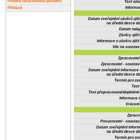
Přehled zpracovatelů posudků
Text oz
Informa
Přihlásit
Datum zveřejnění závěrů zjiš
na úřední desce do
Datum nabyt
Závěry zjišť
Informace o závěru zjišť
Vliv na sousta
Zpracovate
Zpracovatel - soustav
Datum zveřejnění informace
na úřední desce do
Termín pro zas
Text
Text přepracované/doplněn
Informace 
Vrácení
Zpraco
Posuzovatel - soustav
Datum zveřejnění infor
na úřední desce do
Termín pro zas