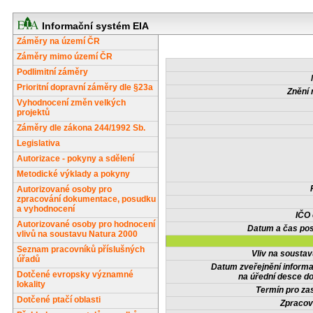
Informační systém EIA
Záměry na území ČR
Záměry mimo území ČR
Podlimitní záměry
Prioritní dopravní záměry dle §23a
Znění 
Vyhodnocení změn velkých
projektů
Záměry dle zákona 244/1992 Sb.
Legislativa
Autorizace - pokyny a sdělení
Metodické výklady a pokyny
Autorizované osoby pro
zpracování dokumentace, posudku
a vyhodnocení
IČO
Autorizované osoby pro hodnocení
Datum a čas pos
vlivů na soustavu Natura 2000
Seznam pracovníků příslušných
Vliv na sousta
úřadů
Datum zveřejnění inform
Dotčené evropsky významné
na úřední desce do
lokality
Termín pro zas
Dotčené ptačí oblasti
Zpracov