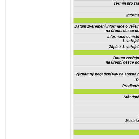
Termín pro zas
Inform
Datum zveřejnění informace o veřej
na úřední desce do
Informace o místě
1. veřejn
Zápis z 1. veřejn
Datum zveřejn
na úřední desce do
Významný negativní vliv na soustav
Te
Prodlouže
Stát do
Mezistá