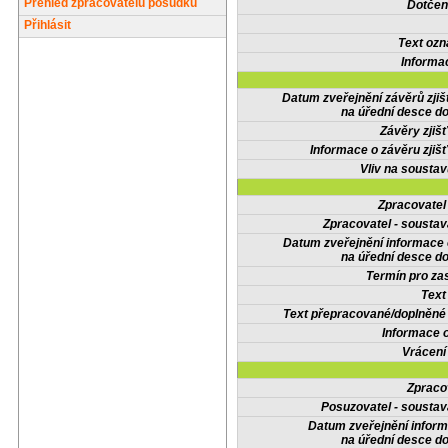
Přehled zpracovatelů posudků
Dotčené
Přihlásit
Text oz
Informa
Datum zveřejnění závěrů zjiš
na úřední desce do
Závěry zjišť
Informace o závěru zjišť
Vliv na sousta
Zpracovate
Zpracovatel - soustav
Datum zveřejnění informace
na úřední desce do
Termín pro zas
Text
Text přepracované/doplněn
Informace 
Vrácení
Zpraco
Posuzovatel - soustav
Datum zveřejnění infor
na úřední desce do