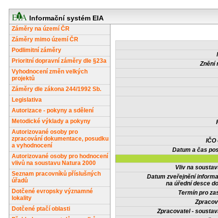
Informační systém EIA
Záměry na území ČR
Záměry mimo území ČR
Podlimitní záměry
Prioritní dopravní záměry dle §23a
Znění 
Vyhodnocení změn velkých
projektů
Záměry dle zákona 244/1992 Sb.
Legislativa
Autorizace - pokyny a sdělení
Metodické výklady a pokyny
Autorizované osoby pro
zpracování dokumentace, posudku
IČO
a vyhodnocení
Datum a čas pos
Autorizované osoby pro hodnocení
vlivů na soustavu Natura 2000
Vliv na sousta
Seznam pracovníků příslušných
Datum zveřejnění inform
úřadů
na úřední desce do
Dotčené evropsky významné
Termín pro zas
lokality
Zpracov
Dotčené ptačí oblasti
Zpracovatel - soustav