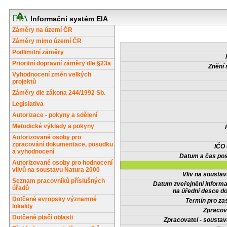
Informační systém EIA
Záměry na území ČR
Záměry mimo území ČR
Podlimitní záměry
Prioritní dopravní záměry dle §23a
Znění 
Vyhodnocení změn velkých
projektů
Záměry dle zákona 244/1992 Sb.
Legislativa
Autorizace - pokyny a sdělení
Metodické výklady a pokyny
Autorizované osoby pro
zpracování dokumentace, posudku
IČO
a vyhodnocení
Datum a čas pos
Autorizované osoby pro hodnocení
vlivů na soustavu Natura 2000
Vliv na sousta
Seznam pracovníků příslušných
Datum zveřejnění inform
úřadů
na úřední desce do
Dotčené evropsky významné
Termín pro zas
lokality
Zpracov
Dotčené ptačí oblasti
Zpracovatel - soustav