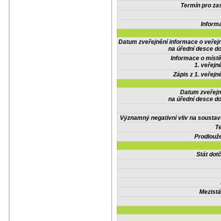
Termín pro zas
Inform
Datum zveřejnění informace o veřej
na úřední desce do
Informace o místě
1. veřejn
Zápis z 1. veřejn
Datum zveřejn
na úřední desce do
Významný negativní vliv na soustav
Te
Prodlouže
Stát do
Mezistá