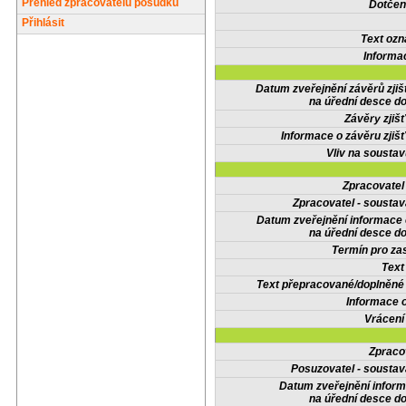
Přehled zpracovatelů posudků
Dotčené
Přihlásit
Text oz
Informa
Datum zveřejnění závěrů zjiš
na úřední desce do
Závěry zjišť
Informace o závěru zjišť
Vliv na sousta
Zpracovate
Zpracovatel - soustav
Datum zveřejnění informace
na úřední desce do
Termín pro zas
Text
Text přepracované/doplněn
Informace 
Vrácení
Zpraco
Posuzovatel - soustav
Datum zveřejnění infor
na úřední desce do