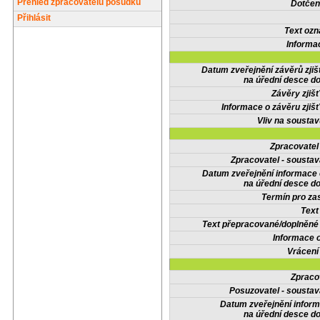
Přehled zpracovatelů posudků
Dotčené
Přihlásit
Text oz
Informa
Datum zveřejnění závěrů zjiš
na úřední desce do
Závěry zjišť
Informace o závěru zjišť
Vliv na sousta
Zpracovate
Zpracovatel - soustav
Datum zveřejnění informace
na úřední desce do
Termín pro zas
Text
Text přepracované/doplněn
Informace 
Vrácení
Zpraco
Posuzovatel - soustav
Datum zveřejnění infor
na úřední desce do