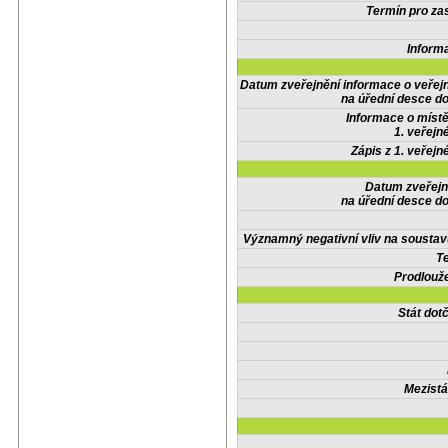
Termín pro zas
Inform
Datum zveřejnění informace o veřej
na úřední desce do
Informace o místě
1. veřejn
Zápis z 1. veřejn
Datum zveřejn
na úřední desce do
Významný negativní vliv na soustav
Te
Prodlouže
Stát do
Mezistá