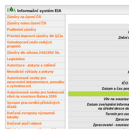
Informační systém EIA
Záměry na území ČR
Záměry mimo území ČR
Podlimitní záměry
Prioritní dopravní záměry dle §23a
Znění 
Vyhodnocení změn velkých
projektů
Záměry dle zákona 244/1992 Sb.
Legislativa
Autorizace - pokyny a sdělení
Metodické výklady a pokyny
Autorizované osoby pro
zpracování dokumentace, posudku
IČO
a vyhodnocení
Datum a čas pos
Autorizované osoby pro hodnocení
vlivů na soustavu Natura 2000
Vliv na sousta
Seznam pracovníků příslušných
Datum zveřejnění inform
úřadů
na úřední desce do
Dotčené evropsky významné
Termín pro zas
lokality
Zpracov
Dotčené ptačí oblasti
Zpracovatel - soustav