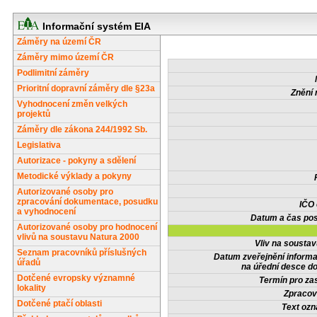
Informační systém EIA
Záměry na území ČR
Záměry mimo území ČR
Podlimitní záměry
Prioritní dopravní záměry dle §23a
Znění 
Vyhodnocení změn velkých
projektů
Záměry dle zákona 244/1992 Sb.
Legislativa
Autorizace - pokyny a sdělení
Metodické výklady a pokyny
Autorizované osoby pro
zpracování dokumentace, posudku
IČO
a vyhodnocení
Datum a čas pos
Autorizované osoby pro hodnocení
vlivů na soustavu Natura 2000
Vliv na sousta
Seznam pracovníků příslušných
Datum zveřejnění inform
úřadů
na úřední desce do
Dotčené evropsky významné
Termín pro zas
lokality
Zpracov
Dotčené ptačí oblasti
Text oz