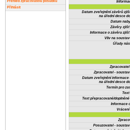
Přehled zpracovatelů posudků
Informa
Přihlásit
Datum zveřejnění závěrů zjiš
na úřední desce do
Datum nabyt
Závěry zjišť
Informace o závěru zjišť
Vliv na sousta
Úřady nás
Zpracovate
Zpracovatel - soustav
Datum zveřejnění informace
na úřední desce do
Termín pro zas
Text
Text přepracované/doplněn
Informace 
Vrácení
Zpraco
Posuzovatel - soustav