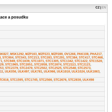
CZ
|
EN
tace a posudku
BK827
,
MSK1292
,
MZP103
,
MZP223
,
MZP289
,
OV1266
,
PAK108
,
PHA217
,
4
,
STC004
,
STC043
,
STC213
,
STC283
,
STC291
,
STC384
,
STC417
,
STC468
,
71
,
STC949
,
STC1039
,
STC1071
,
STC1305
,
STC1342
,
STC1422
,
STC1520
,
29
,
STC1965
,
STC2051
,
STC2058
,
STC2074
,
STC2113
,
STC2123
,
53
,
STC2379
,
STC2470
,
STC2502
,
STC2525
,
STC2540
,
STC2573
,
11
,
ULK056
,
ULK497
,
ULK781
,
ULK966
,
ULK1010
,
ULK1024
,
ULK1063
,
TC818
,
STC1595
,
STC1745
,
STC2566
,
STC2676
,
STC2830
,
ULK498