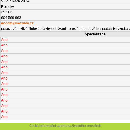
V Solníkách 2374
Roztoky
252 63
606 569 963
eccom@seznam.cz
posuzování vlivů: liniové stavby,dobývání nerostů,odpadové hospodářství,výroba
Specializace
Ano
Ano
Ano
Ano
Ano
Ano
Ano
Ano
Ano
Ano
Ano
Ano
Ano
Ano
Ano
Česká informační agentura životního prostředí