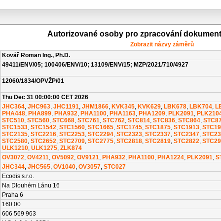
Autorizované osoby pro zpracování dokumen
Zobrazit názvy záměrů
Kovář Roman Ing., Ph.D.
49411/ENV/05; 100406/ENV/10; 13109/ENV/15; MZP/2021/710/4927
12060/1834/OPVŽP/01
Thu Dec 31 00:00:00 CET 2026
JHC364
,
JHC963
,
JHC1191
,
JHM1866
,
KVK345
,
KVK629
,
LBK678
,
LBK704
,
L
PHA448
,
PHA899
,
PHA932
,
PHA1100
,
PHA1163
,
PHA1209
,
PLK2091
,
PLK210
STC510
,
STC560
,
STC668
,
STC761
,
STC762
,
STC814
,
STC836
,
STC864
,
STC8
STC1533
,
STC1542
,
STC1560
,
STC1665
,
STC1745
,
STC1875
,
STC1913
,
STC19
STC2135
,
STC2216
,
STC2253
,
STC2294
,
STC2323
,
STC2337
,
STC2347
,
STC23
STC2580
,
STC2652
,
STC2709
,
STC2775
,
STC2818
,
STC2819
,
STC2822
,
STC29
ULK1210
,
ULK1275
,
ZLK874
OV3072
,
OV4211
,
OV5092
,
OV9121
,
PHA932
,
PHA1100
,
PHA1224
,
PLK2091
,
S
JHC344
,
JHC565
,
OV1040
,
OV3057
,
STC027
Ecodis s.r.o.
Na Dlouhém Lánu 16
Praha 6
160 00
606 569 963