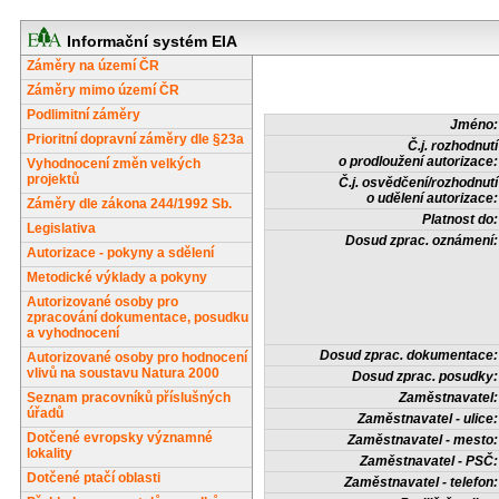
Informační systém EIA
Záměry na území ČR
Záměry mimo území ČR
Podlimitní záměry
Jméno:
Prioritní dopravní záměry dle §23a
Č.j. rozhodnutí
o prodloužení autorizace:
Vyhodnocení změn velkých
projektů
Č.j. osvědčení/rozhodnutí
o udělení autorizace:
Záměry dle zákona 244/1992 Sb.
Platnost do:
Legislativa
Dosud zprac. oznámení:
Autorizace - pokyny a sdělení
Metodické výklady a pokyny
Autorizované osoby pro
zpracování dokumentace, posudku
a vyhodnocení
Dosud zprac. dokumentace:
Autorizované osoby pro hodnocení
vlivů na soustavu Natura 2000
Dosud zprac. posudky:
Seznam pracovníků příslušných
Zaměstnavatel:
úřadů
Zaměstnavatel - ulice:
Dotčené evropsky významné
Zaměstnavatel - mesto:
lokality
Zaměstnavatel - PSČ:
Dotčené ptačí oblasti
Zaměstnavatel - telefon: