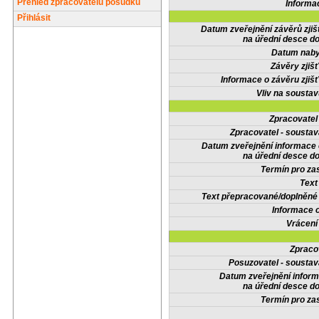
Přehled zpracovatelů posudků
Informa
Přihlásit
Datum zveřejnění závěrů zjiš
na úřední desce do
Datum nabyt
Závěry zjišť
Informace o závěru zjišť
Vliv na sousta
Zpracovate
Zpracovatel - soustav
Datum zveřejnění informace
na úřední desce do
Termín pro zas
Text
Text přepracované/doplněn
Informace 
Vrácení
Zpraco
Posuzovatel - soustav
Datum zveřejnění infor
na úřední desce do
Termín pro zas