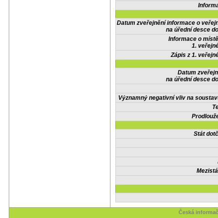
Inform
Datum zveřejnění informace o veřej
na úřední desce do
Informace o místě
1. veřejn
Zápis z 1. veřejn
Datum zveřejn
na úřední desce do
Významný negativní vliv na soustav
Te
Prodlouže
Stát do
Mezistá
Česká informač