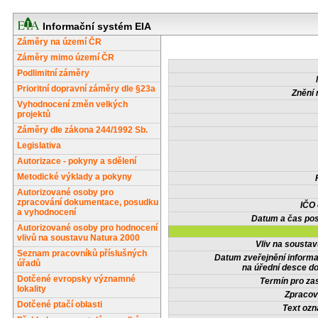
Informační systém EIA
Záměry na území ČR
Záměry mimo území ČR
Podlimitní záměry
Prioritní dopravní záměry dle §23a
Znění 
Vyhodnocení změn velkých
projektů
Záměry dle zákona 244/1992 Sb.
Legislativa
Autorizace - pokyny a sdělení
Metodické výklady a pokyny
Autorizované osoby pro
zpracování dokumentace, posudku
IČO
a vyhodnocení
Datum a čas pos
Autorizované osoby pro hodnocení
vlivů na soustavu Natura 2000
Vliv na sousta
Seznam pracovníků příslušných
Datum zveřejnění inform
úřadů
na úřední desce do
Dotčené evropsky významné
Termín pro zas
lokality
Zpracov
Dotčené ptačí oblasti
Text oz