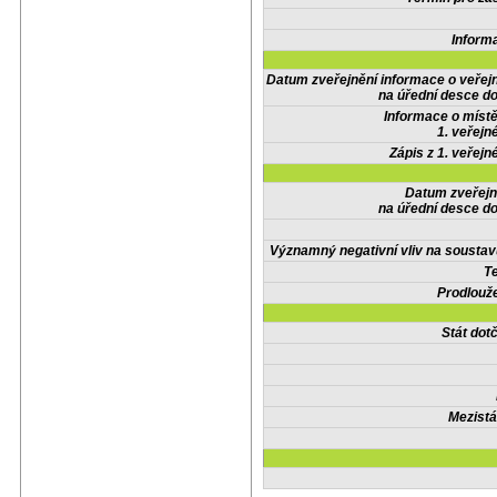
Inform
Datum zveřejnění informace o veřej
na úřední desce do
Informace o místě
1. veřejn
Zápis z 1. veřejn
Datum zveřejn
na úřední desce do
Významný negativní vliv na soustav
Te
Prodlouže
Stát do
Mezistá