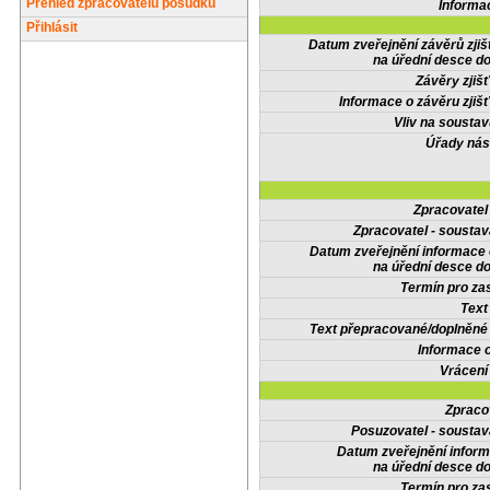
Přehled zpracovatelů posudků
Informa
Přihlásit
Datum zveřejnění závěrů zjiš
na úřední desce do
Závěry zjišť
Informace o závěru zjišť
Vliv na sousta
Úřady nás
Zpracovate
Zpracovatel - soustav
Datum zveřejnění informace
na úřední desce do
Termín pro zas
Text
Text přepracované/doplněn
Informace 
Vrácení
Zpraco
Posuzovatel - soustav
Datum zveřejnění infor
na úřední desce do
Termín pro zas