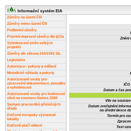
Informační systém EIA
Záměry na území ČR
Záměry mimo území ČR
Podlimitní záměry
Prioritní dopravní záměry dle §23a
Znění 
Vyhodnocení změn velkých
projektů
Záměry dle zákona 244/1992 Sb.
Legislativa
Autorizace - pokyny a sdělení
Metodické výklady a pokyny
Autorizované osoby pro
zpracování dokumentace, posudku
IČO
a vyhodnocení
Datum a čas pos
Autorizované osoby pro hodnocení
vlivů na soustavu Natura 2000
Vliv na sousta
Seznam pracovníků příslušných
Datum zveřejnění inform
úřadů
na úřední desce do
Dotčené evropsky významné
Termín pro zas
lokality
Zpracov
Dotčené ptačí oblasti
Text oz