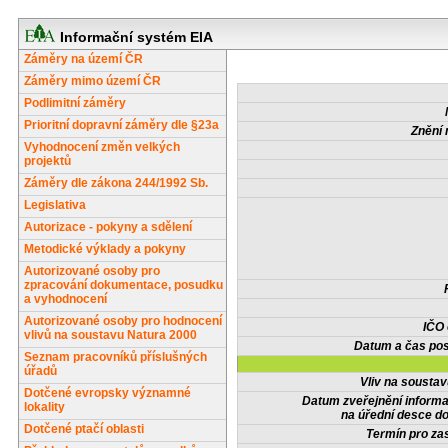
Informační systém EIA
Záměry na území ČR
Záměry mimo území ČR
Podlimitní záměry
Prioritní dopravní záměry dle §23a
Znění 
Vyhodnocení změn velkých
projektů
Záměry dle zákona 244/1992 Sb.
Legislativa
Autorizace - pokyny a sdělení
Metodické výklady a pokyny
Autorizované osoby pro
zpracování dokumentace, posudku
a vyhodnocení
Autorizované osoby pro hodnocení
IČO
vlivů na soustavu Natura 2000
Datum a čas pos
Seznam pracovníků příslušných
úřadů
Vliv na sousta
Dotčené evropsky významné
Datum zveřejnění inform
lokality
na úřední desce do
Dotčené ptačí oblasti
Termín pro zas