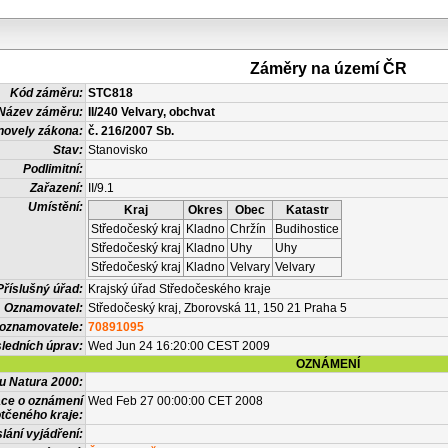
Záměry na území ČR
Kód záměru:
STC818
Název záměru:
II/240 Velvary, obchvat
novely zákona:
č. 216/2007 Sb.
Stav:
Stanovisko
Podlimitní:
Zařazení:
II/9.1
Umístění:
Kraj
Okres
Obec
Katastr
Středočeský kraj
Kladno
Chržín
Budihostice
Středočeský kraj
Kladno
Uhy
Uhy
Středočeský kraj
Kladno
Velvary
Velvary
Příslušný úřad:
Krajský úřad Středočeského kraje
Oznamovatel:
Středočeský kraj, Zborovská 11, 150 21 Praha 5
 oznamovatele:
70891095
ledních úprav:
Wed Jun 24 16:20:00 CEST 2009
OZNÁMENÍ
vu Natura 2000:
ace o oznámení
Wed Feb 27 00:00:00 CET 2008
tčeného kraje:
lání vyjádření: