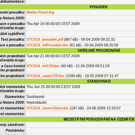
 dokumentace:
POSUDEK
vatel posudku:
Mudra Pavel Ing.
a Natura 2000:
mace o posudku
Thu Apr 16 00:00:00 CEST 2009
tčeného kraje:
lání vyjádření:
Text posudku:
STC818_posudek.pdf
(867 kB) - 09.04.2009 09:31:32
ace o posudku:
STC818_infPosudek.doc
(61 kB) - 20.04.2009 08:26:56
VEŘEJNÉ PROJEDNÁNÍ
ném projednání
Tue Apr 21 00:00:00 CEST 2009
tčeného kraje:
 a času konání
STC818_inf1VP.doc
(60 kB) - 21.04.2009 09:51:03
ého projednání:
ého projednání:
STC818_zapis1VP.doc
(1595 kB) - 19.05.2009 07:31:47
STANOVISKO
ění stanoviska
Thu Jun 25 00:00:00 CEST 2009
tčeného kraje:
Stanovisko:
Souhlasné
u Natura 2000:
Neprokázán
xt stanoviska:
STC818_zaveryStan.doc
(197 kB) - 24.06.2009 15:20:07
ní stanoviska:
MEZISTÁTNÍ POSUZOVÁNÍ NA ÚZEMÍ ČR
tčený záměrem:
Poznámka: