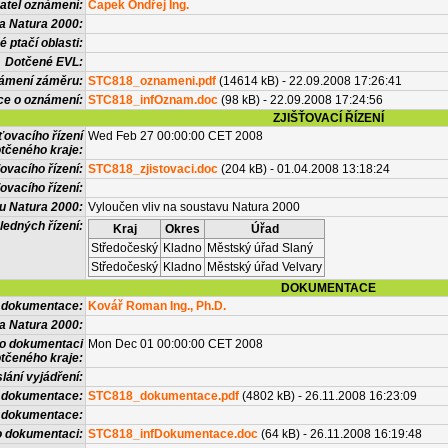
atel oznámení:
Čapek Ondřej Ing.
a Natura 2000:
 ptačí oblasti:
Dotčené EVL:
námení záměru:
STC818_oznameni.pdf
(14614 kB) - 22.09.2008 17:26:41
ce o oznámení:
STC818_infOznam.doc
(98 kB) - 22.09.2008 17:24:56
ZJIŠŤOVACÍ ŘÍZENÍ
ťovacího řízení
Wed Feb 27 00:00:00 CET 2008
tčeného kraje:
ovacího řízení:
STC818_zjistovaci.doc
(204 kB) - 01.04.2008 13:18:24
ovacího řízení:
vu Natura 2000:
Vyloučen vliv na soustavu Natura 2000
ledných řízení:
Kraj
Okres
Úřad
Středočeský
Kladno
Městský úřad Slaný
Středočeský
Kladno
Městský úřad Velvary
DOKUMENTACE
l dokumentace:
Kovář Roman Ing., Ph.D.
a Natura 2000:
 o dokumentaci
Mon Dec 01 00:00:00 CET 2008
tčeného kraje:
lání vyjádření:
 dokumentace:
STC818_dokumentace.pdf
(4802 kB) - 26.11.2008 16:23:09
é dokumentace:
o dokumentaci:
STC818_infDokumentace.doc
(64 kB) - 26.11.2008 16:19:48