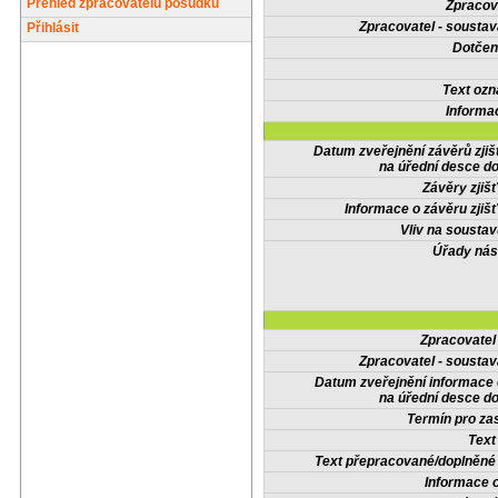
Přehled zpracovatelů posudků
Zpracov
Zpracovatel - soustav
Přihlásit
Dotčené
Text oz
Informa
Datum zveřejnění závěrů zjiš
na úřední desce do
Závěry zjišť
Informace o závěru zjišť
Vliv na sousta
Úřady nás
Zpracovate
Zpracovatel - soustav
Datum zveřejnění informace
na úřední desce do
Termín pro zas
Text
Text přepracované/doplněn
Informace 