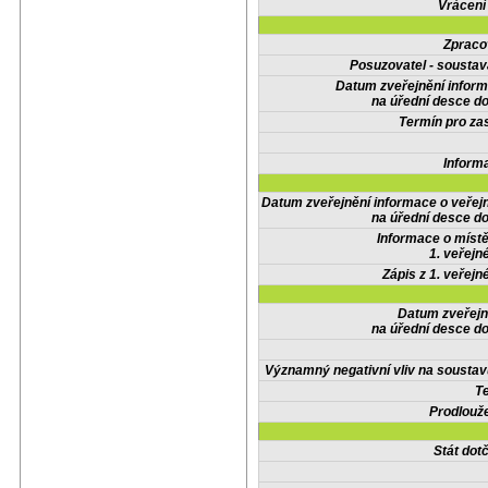
Vrácení
Zpraco
Posuzovatel - soustav
Datum zveřejnění infor
na úřední desce do
Termín pro zas
Inform
Datum zveřejnění informace o veřej
na úřední desce do
Informace o místě
1. veřejn
Zápis z 1. veřejn
Datum zveřejn
na úřední desce do
Významný negativní vliv na soustav
Te
Prodlouže
Stát do