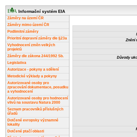
Informační systém EIA
Záměry na území ČR
Záměry mimo území ČR
Podlimitní záměry
Prioritní dopravní záměry dle §23a
Znění 
Vyhodnocení změn velkých
projektů
Záměry dle zákona 244/1992 Sb.
Důvody uko
Legislativa
Autorizace - pokyny a sdělení
Metodické výklady a pokyny
Autorizované osoby pro
zpracování dokumentace, posudku
a vyhodnocení
Autorizované osoby pro hodnocení
vlivů na soustavu Natura 2000
Seznam pracovníků příslušných
úřadů
Dotčené evropsky významné
lokality
Dotčené ptačí oblasti