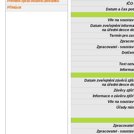
Přehled zpracovatelů posudků
IČO
Přihlásit
Datum a čas pos
Vliv na sousta
Datum zveřejnění inform
na úřední desce do
Termín pro zas
Zpracov
Zpracovatel - soustav
Dotčené
Text oz
Informa
Datum zveřejnění závěrů zjiš
na úřední desce do
Závěry zjišť
Informace o závěru zjišť
Vliv na sousta
Úřady nás
Zpracovate
Zpracovatel - soustav