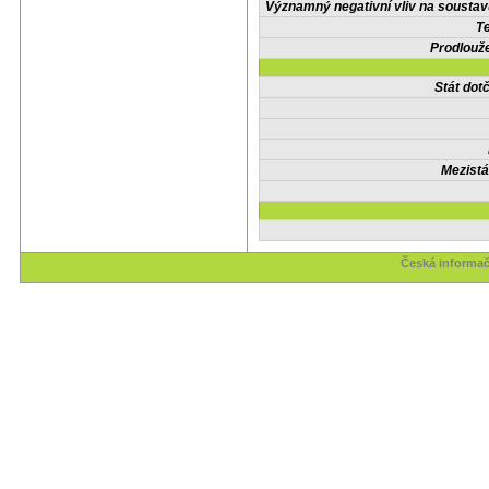
Významný negativní vliv na soustav
Te
Prodlouže
Stát do
Mezistá
Česká informač