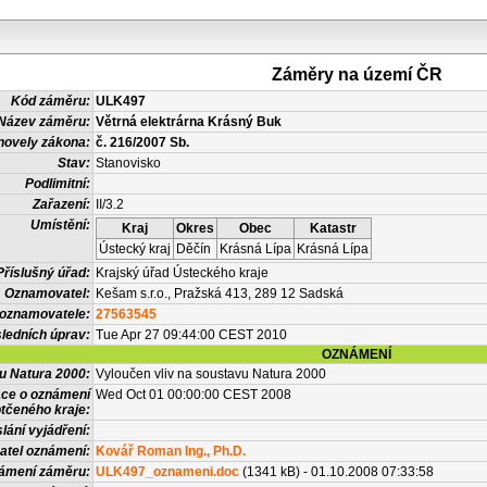
Záměry na území ČR
Kód záměru:
ULK497
Název záměru:
Větrná elektrárna Krásný Buk
novely zákona:
č. 216/2007 Sb.
Stav:
Stanovisko
Podlimitní:
Zařazení:
II/3.2
Umístění:
Kraj
Okres
Obec
Katastr
Ústecký kraj
Děčín
Krásná Lípa
Krásná Lípa
Příslušný úřad:
Krajský úřad Ústeckého kraje
Oznamovatel:
Kešam s.r.o., Pražská 413, 289 12 Sadská
 oznamovatele:
27563545
ledních úprav:
Tue Apr 27 09:44:00 CEST 2010
OZNÁMENÍ
vu Natura 2000:
Vyloučen vliv na soustavu Natura 2000
ace o oznámení
Wed Oct 01 00:00:00 CEST 2008
tčeného kraje:
lání vyjádření:
atel oznámení:
Kovář Roman Ing., Ph.D.
námení záměru:
ULK497_oznameni.doc
(1341 kB) - 01.10.2008 07:33:58