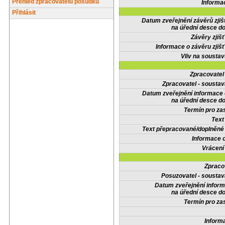
Přehled zpracovatelů posudků
Informa
Přihlásit
Datum zveřejnění závěrů zjiš
na úřední desce do
Závěry zjišť
Informace o závěru zjišť
Vliv na sousta
Zpracovate
Zpracovatel - soustav
Datum zveřejnění informace
na úřední desce do
Termín pro zas
Text
Text přepracované/doplněn
Informace 
Vrácení
Zpraco
Posuzovatel - soustav
Datum zveřejnění infor
na úřední desce do
Termín pro zas
Inform