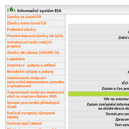
Informační systém EIA
Záměry na území ČR
Záměry mimo území ČR
Podlimitní záměry
Prioritní dopravní záměry dle §23a
Znění 
Vyhodnocení změn velkých
projektů
Záměry dle zákona 244/1992 Sb.
Legislativa
Autorizace - pokyny a sdělení
Metodické výklady a pokyny
Autorizované osoby pro
zpracování dokumentace, posudku
IČO
a vyhodnocení
Datum a čas pos
Autorizované osoby pro hodnocení
vlivů na soustavu Natura 2000
Vliv na sousta
Seznam pracovníků příslušných
Datum zveřejnění inform
úřadů
na úřední desce do
Dotčené evropsky významné
Termín pro zas
lokality
Zpracov
Dotčené ptačí oblasti
Text oz