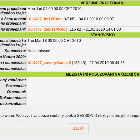
VEŘEJNÉ PROJEDNÁNÍ
ném projednání
Mon Jan 04 00:00:00 CET 2010
tčeného kraje:
 a času konání
ULK497_inf1VP.doc
(47 kB) - 04.01.2010 09:08:07
ého projednání:
ého projednání:
ULK497_zapis1VP.doc
(116 kB) - 21.01.2010 14:01:03
STANOVISKO
ění stanoviska
Thu Mar 18 00:00:00 CET 2010
tčeného kraje:
Stanovisko:
Nesouhlasné
u Natura 2000:
xt stanoviska:
ULK497_zaveryStan.pdf
(155 kB) - 27.04.2010 08:44:26
ní stanoviska:
MEZISTÁTNÍ POSUZOVÁNÍ NA ÚZEMÍ ČR
tčený záměrem:
Poznámka:
Oznámení:
Dokumentace:
tní konzultace:
Posudek:
OSTATNÍ INFORMACE
ohoto webu. Web využívá pouze soubory cookie SESSIONID nezbytné pro jeho fung
Poznámka:
Zavřít
Česká informační agentura životního prostředí